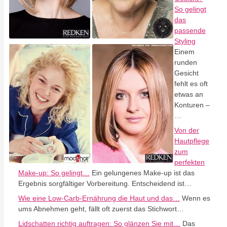
So gelingt
das
passende
Styling
Einem
runden
Gesicht
fehlt es oft
etwas an
Konturen –
…
Von der
Hautpflege
zum
perfekten
Make-up: So gelingt…
Ein gelungenes Make-up ist das
Ergebnis sorgfältiger Vorbereitung. Entscheidend ist…
Wie eine Low-Carb-Ernährung die Haut und das…
Wenn es
ums Abnehmen geht, fällt oft zuerst das Stichwort…
Lidschatten richtig auftragen: So glänzen Sie mit…
Das