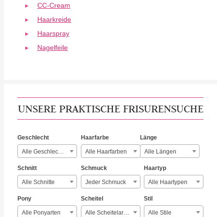
CC-Cream
Haarkreide
Haarspray
Nagelfeile
UNSERE PRAKTISCHE FRISURENSUCHE
Geschlecht
Haarfarbe
Länge
Alle Geschlechter
Alle Haarfarben
Alle Längen
Schnitt
Schmuck
Haartyp
Alle Schnitte
Jeder Schmuck
Alle Haartypen
Pony
Scheitel
Stil
Alle Ponyarten
Alle Scheitelarten
Alle Stile