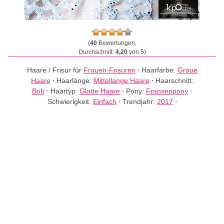
(
40
Bewertungen,
Durchschnitt:
4,20
von 5)
Haare / Frisur für
Frauen-Frisuren
⋅
Haarfarbe:
Graue
Haare
⋅
Haarlänge:
Mittellange Haare
⋅
Haarschnitt:
Bob
⋅
Haartyp:
Glatte Haare
⋅
Pony:
Fransenpony
⋅
Schwierigkeit:
Einfach
⋅
Trendjahr:
2017
⋅