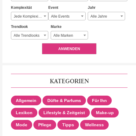
Komplexität
Event
Jahr
Jede Komplexität
Alle Events
Alle Jahre
Trendlook
Marke
Alle Trendlooks
Alle Marken
ANWENDEN
KATEGORIEN
Allgemein
Düfte & Parfums
Für Ihn
Lexikon
Lifestyle & Zeitgeist
Make-up
Mode
Pflege
Tipps
Wellness