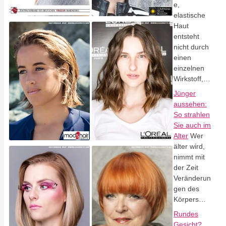
e,
elastische
Haut
entsteht
nicht durch
einen
einzelnen
Wirkstoff,…
Jünger
aussehen:
So strahlen
Sie auch im
Alter
Wer
älter wird,
nimmt mit
der Zeit
Veränderun
gen des
Körpers…
Rundes
Gesicht?