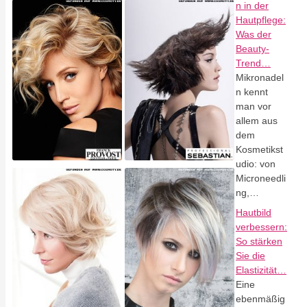
n in der
Hautpflege:
Was der
Beauty-
Trend…
Mikronadel
n kennt
man vor
allem aus
dem
Kosmetikst
udio: von
Microneedli
ng,…
Hautbild
verbessern:
So stärken
Sie die
Elastizität…
Eine
ebenmäßig