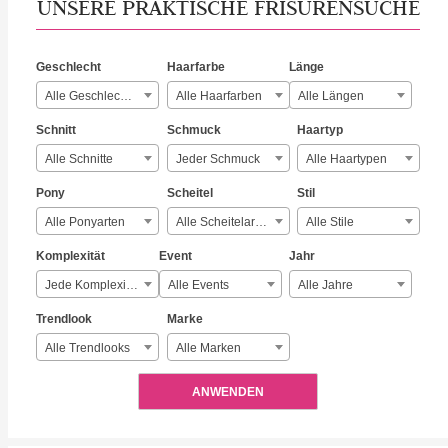
UNSERE PRAKTISCHE FRISURENSUCHE
Geschlecht
Haarfarbe
Länge
Alle Geschlechter
Alle Haarfarben
Alle Längen
Schnitt
Schmuck
Haartyp
Alle Schnitte
Jeder Schmuck
Alle Haartypen
Pony
Scheitel
Stil
Alle Ponyarten
Alle Scheitelarten
Alle Stile
Komplexität
Event
Jahr
Jede Komplexität
Alle Events
Alle Jahre
Trendlook
Marke
Alle Trendlooks
Alle Marken
ANWENDEN