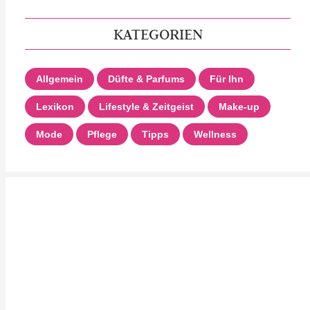
KATEGORIEN
Allgemein
Düfte & Parfums
Für Ihn
Lexikon
Lifestyle & Zeitgeist
Make-up
Mode
Pflege
Tipps
Wellness