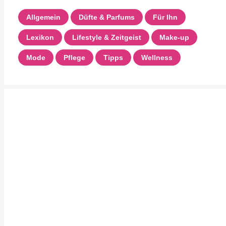
Allgemein
Düfte & Parfums
Für Ihn
Lexikon
Lifestyle & Zeitgeist
Make-up
Mode
Pflege
Tipps
Wellness