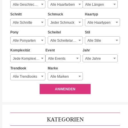
Alle Geschlechter
Alle Haarfarben
Alle Längen
Schnitt
Schmuck
Haartyp
Alle Schnitte
Jeder Schmuck
Alle Haartypen
Pony
Scheitel
Stil
Alle Ponyarten
Alle Scheitelarten
Alle Stile
Komplexität
Event
Jahr
Jede Komplexität
Alle Events
Alle Jahre
Trendlook
Marke
Alle Trendlooks
Alle Marken
ANWENDEN
KATEGORIEN