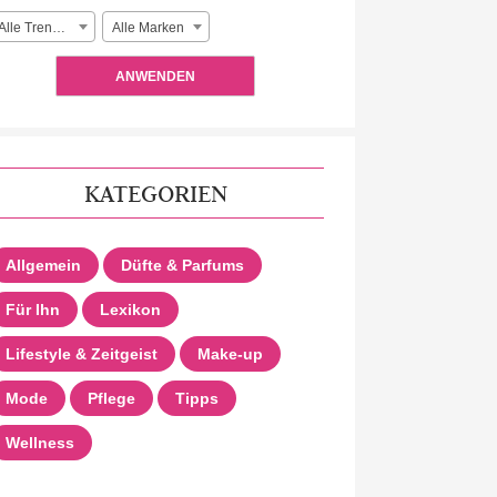
Alle Trendlooks
Alle Marken
ANWENDEN
KATEGORIEN
Allgemein
Düfte & Parfums
Für Ihn
Lexikon
Lifestyle & Zeitgeist
Make-up
Mode
Pflege
Tipps
Wellness