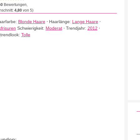
60
Bewertungen,
schnitt:
4,80
von 5)
arfarbe:
Blonde Haare
⋅
Haarlänge:
Lange Haare
⋅
frisuren
Schwierigkeit:
Moderat
⋅
Trendjahr:
2012
⋅
_trendlook:
Tolle