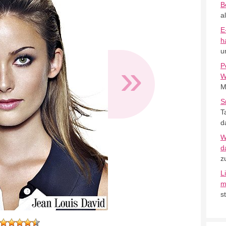
B
a
E
h
u
»
P
W
M
S
T
d
W
d
z
L
m
s