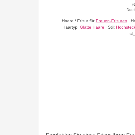
(
Durch
Haare / Frisur für
Frauen-Frisuren
⋅
Ha
Haartyp:
Glatte Haare
⋅
Stil:
Hochsteck
ct