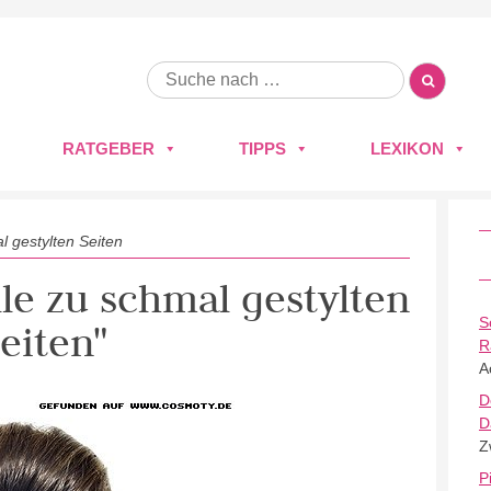
RATGEBER
TIPPS
LEXIKON
l gestylten Seiten
lle zu schmal gestylten
S
eiten"
R
A
D
D
Z
P