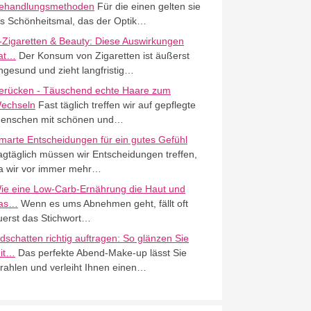
ehandlungsmethoden
Für die einen gelten sie
ls Schönheitsmal, das der Optik…
-Zigaretten & Beauty: Diese Auswirkungen
at…
Der Konsum von Zigaretten ist äußerst
ngesund und zieht langfristig…
erücken - Täuschend echte Haare zum
echseln
Fast täglich treffen wir auf gepflegte
enschen mit schönen und…
marte Entscheidungen für ein gutes Gefühl
agtäglich müssen wir Entscheidungen treffen,
a wir vor immer mehr…
ie eine Low-Carb-Ernährung die Haut und
as…
Wenn es ums Abnehmen geht, fällt oft
uerst das Stichwort…
idschatten richtig auftragen: So glänzen Sie
it…
Das perfekte Abend-Make-up lässt Sie
trahlen und verleiht Ihnen einen…