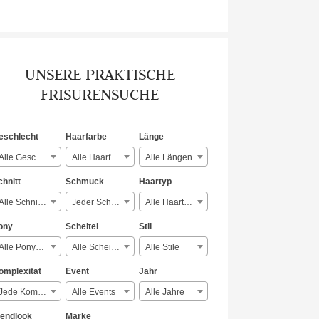
UNSERE PRAKTISCHE
FRISURENSUCHE
eschlecht
Haarfarbe
Länge
Alle Geschlechter
Alle Haarfarben
Alle Längen
chnitt
Schmuck
Haartyp
Alle Schnitte
Jeder Schmuck
Alle Haartypen
ony
Scheitel
Stil
Alle Ponyarten
Alle Scheitelarten
Alle Stile
omplexität
Event
Jahr
Jede Komplexität
Alle Events
Alle Jahre
rendlook
Marke