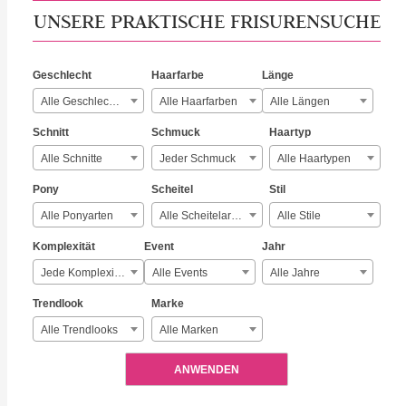
UNSERE PRAKTISCHE FRISURENSUCHE
Geschlecht
Haarfarbe
Länge
Alle Geschlechter
Alle Haarfarben
Alle Längen
Schnitt
Schmuck
Haartyp
Alle Schnitte
Jeder Schmuck
Alle Haartypen
Pony
Scheitel
Stil
Alle Ponyarten
Alle Scheitelarten
Alle Stile
Komplexität
Event
Jahr
Jede Komplexität
Alle Events
Alle Jahre
Trendlook
Marke
Alle Trendlooks
Alle Marken
ANWENDEN