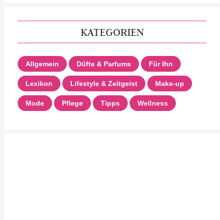
KATEGORIEN
Allgemein
Düfte & Parfums
Für Ihn
Lexikon
Lifestyle & Zeitgeist
Make-up
Mode
Pflege
Tipps
Wellness