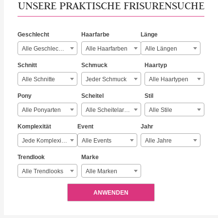
UNSERE PRAKTISCHE FRISURENSUCHE
Geschlecht
Haarfarbe
Länge
Alle Geschlechter
Alle Haarfarben
Alle Längen
Schnitt
Schmuck
Haartyp
Alle Schnitte
Jeder Schmuck
Alle Haartypen
Pony
Scheitel
Stil
Alle Ponyarten
Alle Scheitelarten
Alle Stile
Komplexität
Event
Jahr
Jede Komplexität
Alle Events
Alle Jahre
Trendlook
Marke
Alle Trendlooks
Alle Marken
ANWENDEN