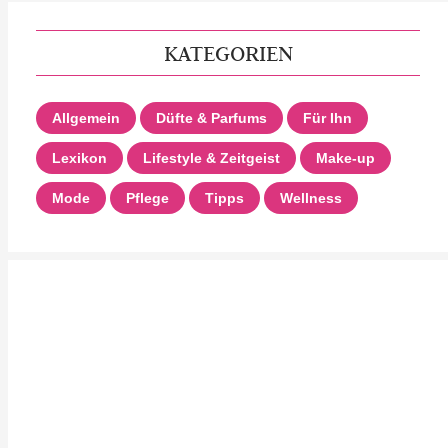
KATEGORIEN
Allgemein
Düfte & Parfums
Für Ihn
Lexikon
Lifestyle & Zeitgeist
Make-up
Mode
Pflege
Tipps
Wellness