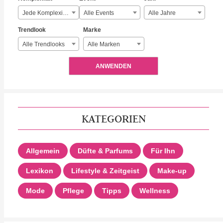
Jede Komplexität
Alle Events
Alle Jahre
Trendlook
Marke
Alle Trendlooks
Alle Marken
ANWENDEN
KATEGORIEN
Allgemein
Düfte & Parfums
Für Ihn
Lexikon
Lifestyle & Zeitgeist
Make-up
Mode
Pflege
Tipps
Wellness