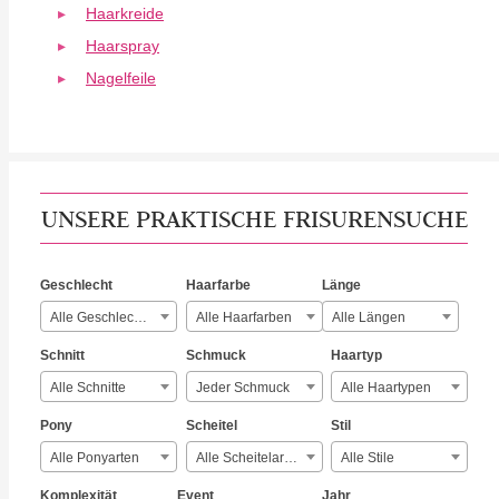
Haarkreide
Haarspray
Nagelfeile
UNSERE PRAKTISCHE FRISURENSUCHE
Geschlecht
Haarfarbe
Länge
Alle Geschlechter
Alle Haarfarben
Alle Längen
Schnitt
Schmuck
Haartyp
Alle Schnitte
Jeder Schmuck
Alle Haartypen
Pony
Scheitel
Stil
Alle Ponyarten
Alle Scheitelarten
Alle Stile
Komplexität
Event
Jahr