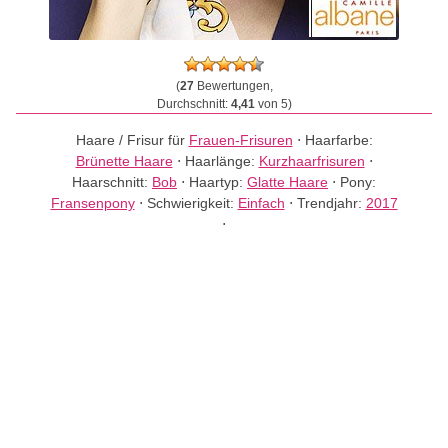
(
27
Bewertungen,
Durchschnitt:
4,41
von 5)
Haare / Frisur für
Frauen-Frisuren
⋅
Haarfarbe:
Brünette Haare
⋅
Haarlänge:
Kurzhaarfrisuren
⋅
Haarschnitt:
Bob
⋅
Haartyp:
Glatte Haare
⋅
Pony:
Fransenpony
⋅
Schwierigkeit:
Einfach
⋅
Trendjahr:
2017
⋅