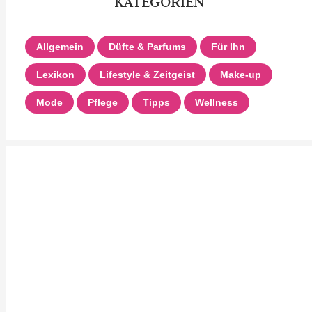
KATEGORIEN
Allgemein
Düfte & Parfums
Für Ihn
Lexikon
Lifestyle & Zeitgeist
Make-up
Mode
Pflege
Tipps
Wellness