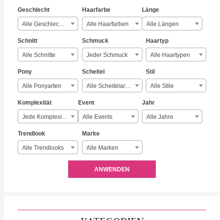
Geschlecht
Haarfarbe
Länge
Alle Geschlechter
Alle Haarfarben
Alle Längen
Schnitt
Schmuck
Haartyp
Alle Schnitte
Jeder Schmuck
Alle Haartypen
Pony
Scheitel
Stil
Alle Ponyarten
Alle Scheitelarten
Alle Stile
Komplexität
Event
Jahr
Jede Komplexität
Alle Events
Alle Jahre
Trendlook
Marke
Alle Trendlooks
Alle Marken
ANWENDEN