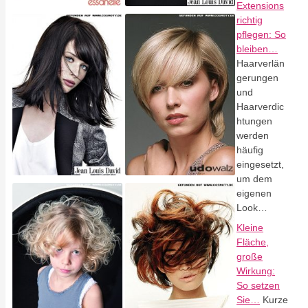
Extensions
richtig
pflegen: So
bleiben…
Haarverlän
gerungen
und
Haarverdic
htungen
werden
häufig
eingesetzt,
um dem
eigenen
Look…
Kleine
Fläche,
große
Wirkung:
So setzen
Sie…
Kurze