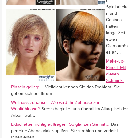
e
Spielotheke
n und
Casinos
hatten
lange Zeit
etwas
Glamourös
es an…
Make-up-
Pinsel: Mit
diesen
Schmink-
Pinseln gelingt…
Vielleicht kennen Sie das Problem: Sie
geben sich bei Ihrem…
Wellness zuhause - Wie wird Ihr Zuhause zur
Wohlfühloase?
Stress begleitet uns überall im Alltag: bei der
Arbeit, auf…
Lidschatten richtig auftragen: So glänzen Sie mit…
Das
perfekte Abend-Make-up lässt Sie strahlen und verleiht
Ihnen einen…