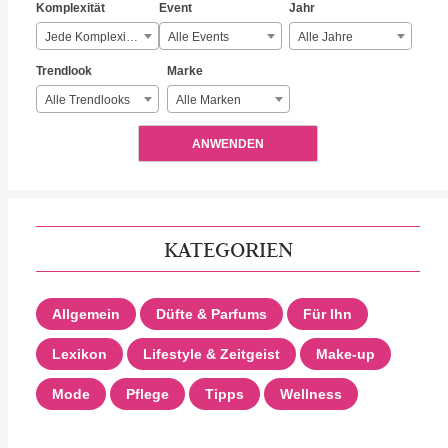
Komplexität
Event
Jahr
Jede Komplexität
Alle Events
Alle Jahre
Trendlook
Marke
Alle Trendlooks
Alle Marken
ANWENDEN
KATEGORIEN
Allgemein
Düfte & Parfums
Für Ihn
Lexikon
Lifestyle & Zeitgeist
Make-up
Mode
Pflege
Tipps
Wellness