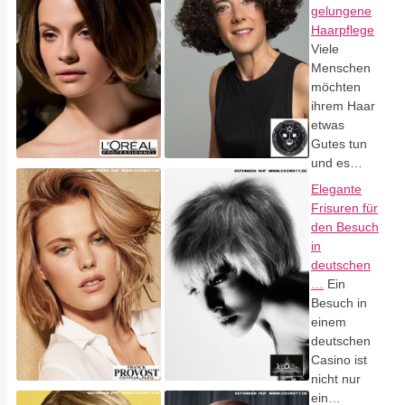
gelungene
Haarpflege
Viele
Menschen
möchten
ihrem Haar
etwas
Gutes tun
und es…
Elegante
Frisuren für
den Besuch
in
deutschen
…
Ein
Besuch in
einem
deutschen
Casino ist
nicht nur
ein…