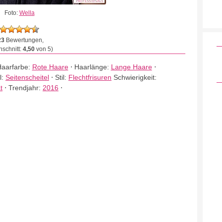
Foto:
Wella
23
Bewertungen,
schnitt:
4,50
von 5)
aarfarbe:
Rote Haare
⋅
Haarlänge:
Lange Haare
⋅
l:
Seitenscheitel
⋅
Stil:
Flechtfrisuren
Schwierigkeit:
t
⋅
Trendjahr:
2016
⋅