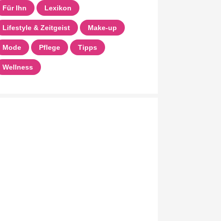
Für Ihn
Lexikon
Lifestyle & Zeitgeist
Make-up
Mode
Pflege
Tipps
Wellness