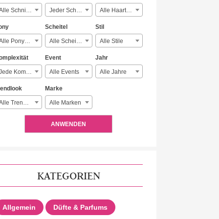
Alle Schnitte
Jeder Schmuck
Alle Haartypen
ony
Scheitel
Stil
Alle Ponyarten
Alle Scheitelarten
Alle Stile
omplexität
Event
Jahr
Jede Komplexität
Alle Events
Alle Jahre
rendlook
Marke
Alle Trendlooks
Alle Marken
ANWENDEN
KATEGORIEN
Allgemein
Düfte & Parfums