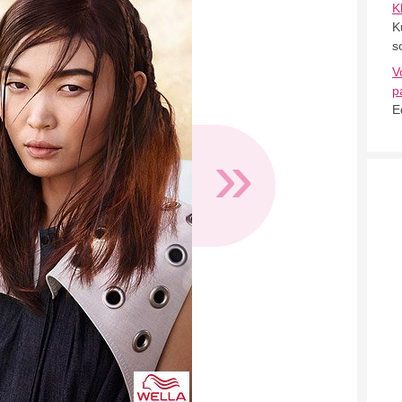
K
K
s
V
p
E
»