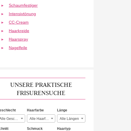
Schaumfestiger
Intensivtönung
CC-Cream
Haarkreide
Haarspray
Nagelfeile
UNSERE PRAKTISCHE
FRISURENSUCHE
eschlecht
Haarfarbe
Länge
Alle Geschlechter
Alle Haarfarben
Alle Längen
chnitt
Schmuck
Haartyp