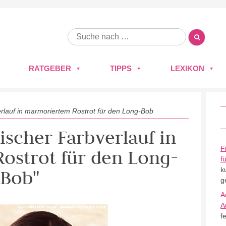
RATGEBER
TIPPS
LEXIKON
lauf in marmoriertem Rostrot für den Long-Bob
ischer Farbverlauf in
F
ostrot für den Long-
f
k
Bob"
g
A
A
f