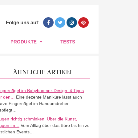
Folge uns auf:
PRODUKTE
TESTS
ÄHNLICHE ARTIKEL
ingernägel im Babyboomer-Design: 4 Tipps
ür den…
Eine dezente Maniküre lässt auch
urze Fingernägel im Handumdrehen
epflegt…
ugen richtig schminken: Über die Kunst,
ugen im…
Vom Alltag über das Büro bis hin zu
estlichen Events…