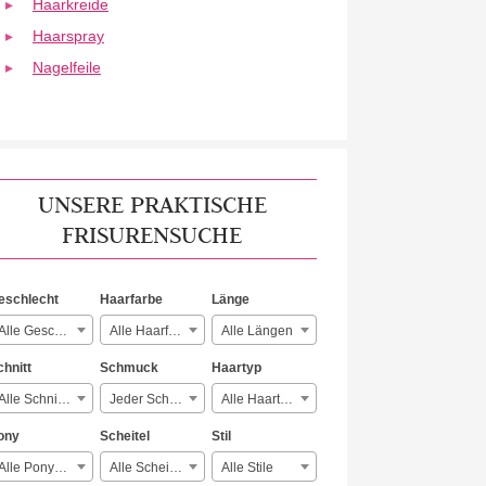
Haarkreide
Haarspray
Nagelfeile
UNSERE PRAKTISCHE
FRISURENSUCHE
eschlecht
Haarfarbe
Länge
Alle Geschlechter
Alle Haarfarben
Alle Längen
chnitt
Schmuck
Haartyp
Alle Schnitte
Jeder Schmuck
Alle Haartypen
ony
Scheitel
Stil
Alle Ponyarten
Alle Scheitelarten
Alle Stile