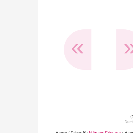
«
(
Durch
Haare / Frisur für
Männer-Frisuren
⋅
Haar