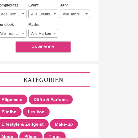
omplexität
Event
Jahr
Jede Komplexität
Alle Events
Alle Jahre
rendlook
Marke
Alle Trendlooks
Alle Marken
ANWENDEN
KATEGORIEN
Allgemein
Düfte & Parfums
Für Ihn
Lexikon
Lifestyle & Zeitgeist
Make-up
Mode
Pflege
Tipps