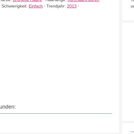
T
⋅
Schwierigkeit:
Einfach
⋅
Trendjahr:
2013
⋅
m
eunden: