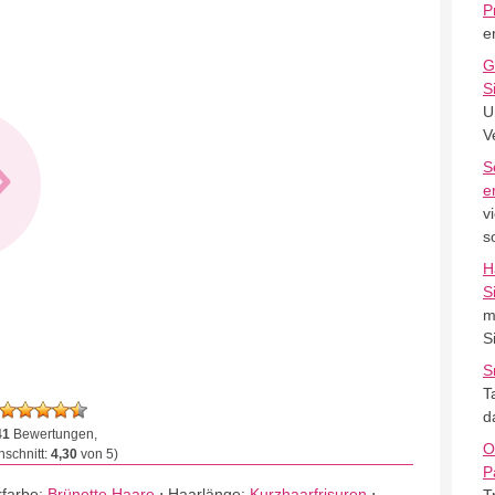
P
e
G
S
U
»
V
S
e
v
s
H
S
m
S
S
T
d
41
Bewertungen,
O
schnitt:
4,30
von 5)
P
farbe:
Brünette Haare
⋅
Haarlänge:
Kurzhaarfrisuren
⋅