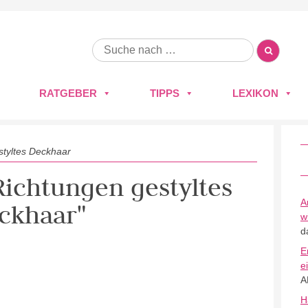
RATGEBER
TIPPS
LEXIKON
styltes Deckhaar
 Richtungen gestyltes
A
ckhaar"
w
d
E
e
A
H