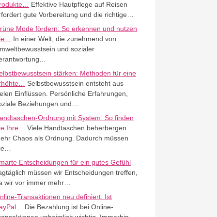
rodukte…
Effektive Hautpflege auf Reisen
rfordert gute Vorbereitung und die richtige…
rüne Mode fördern: So erkennen und nutzen
ie…
In einer Welt, die zunehmend von
mweltbewusstsein und sozialer
erantwortung…
elbstbewusstsein stärken: Methoden für eine
rhöhte…
Selbstbewusstsein entsteht aus
ielen Einflüssen. Persönliche Erfahrungen,
oziale Beziehungen und…
andtaschen-Ordnung mit System: So finden
ie Ihre…
Viele Handtaschen beherbergen
ehr Chaos als Ordnung. Dadurch müssen
ie…
marte Entscheidungen für ein gutes Gefühl
agtäglich müssen wir Entscheidungen treffen,
a wir vor immer mehr…
nline-Transaktionen neu definiert: Ist
ayPal…
Die Bezahlung ist bei Online-