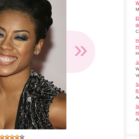
W
M
E
d
C
»
H
H
H
J
W
V
S
R
A
S
H
A