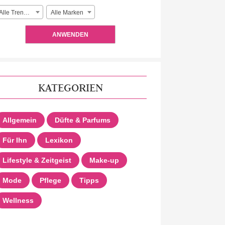
Alle Trendlooks
Alle Marken
ANWENDEN
KATEGORIEN
Allgemein
Düfte & Parfums
Für Ihn
Lexikon
Lifestyle & Zeitgeist
Make-up
Mode
Pflege
Tipps
Wellness