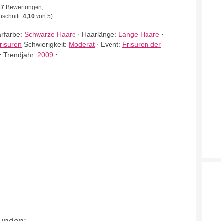
37
Bewertungen,
schnitt:
4,10
von 5)
rfarbe:
Schwarze Haare
⋅
Haarlänge:
Lange Haare
⋅
risuren
Schwierigkeit:
Moderat
⋅
Event:
Frisuren der
⋅
Trendjahr:
2009
⋅