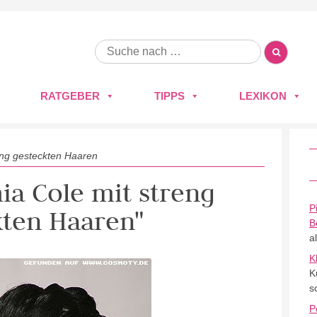
RATGEBER
TIPPS
LEXIKON
eng gesteckten Haaren
hia Cole mit streng
P
kten Haaren"
B
a
K
K
s
P