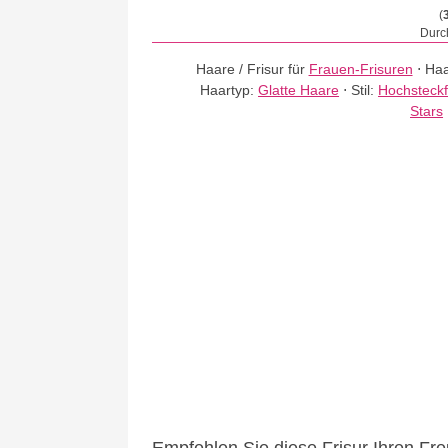
(
Durch
Haare / Frisur für
Frauen-Frisuren
⋅
Haa
Haartyp:
Glatte Haare
⋅
Stil:
Hochsteckf
Stars