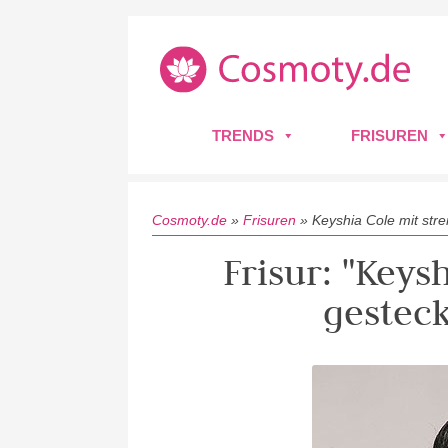
TRENDS
FRISUREN
Cosmoty.de
»
Frisuren
»
Keyshia Cole mit str
Frisur: "Keys
gestec