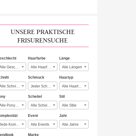
UNSERE PRAKTISCHE
FRISURENSUCHE
eschlecht
Haarfarbe
Länge
Alle Geschlechter
Alle Haarfarben
Alle Längen
chnitt
Schmuck
Haartyp
Alle Schnitte
Jeder Schmuck
Alle Haartypen
ony
Scheitel
Stil
Alle Ponyarten
Alle Scheitelarten
Alle Stile
omplexität
Event
Jahr
Jede Komplexität
Alle Events
Alle Jahre
rendlook
Marke