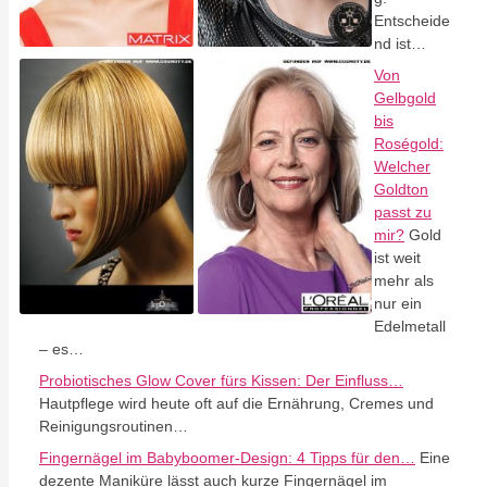
Entscheide
nd ist…
Von
Gelbgold
bis
Roségold:
Welcher
Goldton
passt zu
mir?
Gold
ist weit
mehr als
nur ein
Edelmetall
– es…
Probiotisches Glow Cover fürs Kissen: Der Einfluss…
Hautpflege wird heute oft auf die Ernährung, Cremes und
Reinigungsroutinen…
Fingernägel im Babyboomer-Design: 4 Tipps für den…
Eine
dezente Maniküre lässt auch kurze Fingernägel im