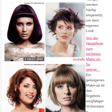
werden
häufig
eingesetzt,
um dem
eigenen
Look…
Von der
Hautpflege
zum
perfekten
Make-up:
So
gelingt…
Ein
gelungenes
Make-up ist
das
Ergebnis
sorgfältiger
Vorbereitun
g.