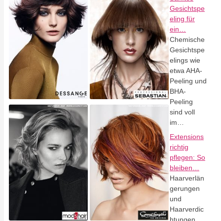
Gesichtspe
eling für
ein…
Chemische
Gesichtspe
elings wie
etwa AHA-
Peeling und
BHA-
Peeling
sind voll
im…
Extensions
richtig
pflegen: So
bleiben…
Haarverlän
gerungen
und
Haarverdic
htungen