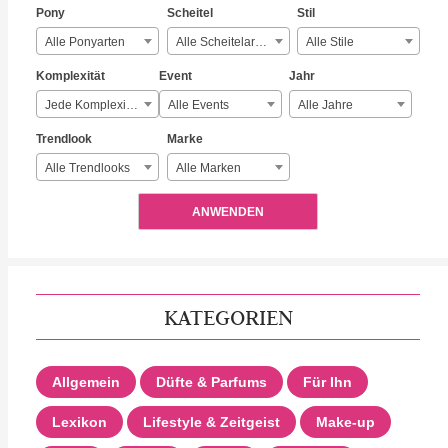
Pony
Scheitel
Stil
Alle Ponyarten
Alle Scheitelarten
Alle Stile
Komplexität
Event
Jahr
Jede Komplexität
Alle Events
Alle Jahre
Trendlook
Marke
Alle Trendlooks
Alle Marken
ANWENDEN
KATEGORIEN
Allgemein
Düfte & Parfums
Für Ihn
Lexikon
Lifestyle & Zeitgeist
Make-up