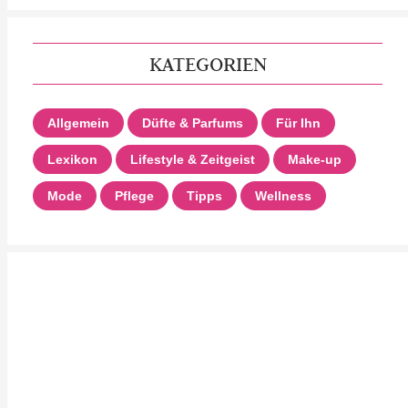
KATEGORIEN
Allgemein
Düfte & Parfums
Für Ihn
Lexikon
Lifestyle & Zeitgeist
Make-up
Mode
Pflege
Tipps
Wellness