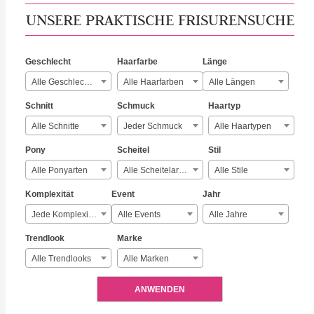
UNSERE PRAKTISCHE FRISURENSUCHE
Geschlecht
Haarfarbe
Länge
Alle Geschlechter
Alle Haarfarben
Alle Längen
Schnitt
Schmuck
Haartyp
Alle Schnitte
Jeder Schmuck
Alle Haartypen
Pony
Scheitel
Stil
Alle Ponyarten
Alle Scheitelarten
Alle Stile
Komplexität
Event
Jahr
Jede Komplexität
Alle Events
Alle Jahre
Trendlook
Marke
Alle Trendlooks
Alle Marken
ANWENDEN