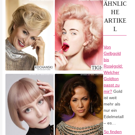
ÄHNLIC
HE
ARTIKE
L
Von
Gelbgold
bis
Roségold:
Welcher
Goldton
passt zu
mir?
Gold
ist weit
mehr als
nur ein
Edelmetall
– es…
So finden