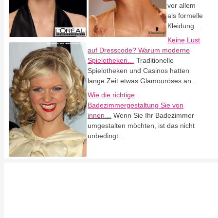
vor allem
als formelle
Kleidung.…
Keine Lust
auf Dresscode? Warum moderne
Spielotheken…
Traditionelle
Spielotheken und Casinos hatten
lange Zeit etwas Glamouröses an…
Wie die richtige
Badezimmergestaltung Sie von
innen…
Wenn Sie Ihr Badezimmer
umgestalten möchten, ist das nicht
unbedingt…