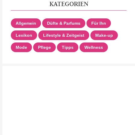
KATEGORIEN
Allgemein
Düfte & Parfums
Für Ihn
Lexikon
Lifestyle & Zeitgeist
Make-up
Mode
Pflege
Tipps
Wellness