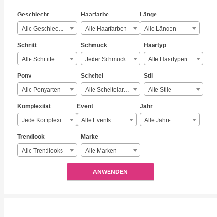
Geschlecht
Haarfarbe
Länge
Alle Geschlechter
Alle Haarfarben
Alle Längen
Schnitt
Schmuck
Haartyp
Alle Schnitte
Jeder Schmuck
Alle Haartypen
Pony
Scheitel
Stil
Alle Ponyarten
Alle Scheitelarten
Alle Stile
Komplexität
Event
Jahr
Jede Komplexität
Alle Events
Alle Jahre
Trendlook
Marke
Alle Trendlooks
Alle Marken
ANWENDEN