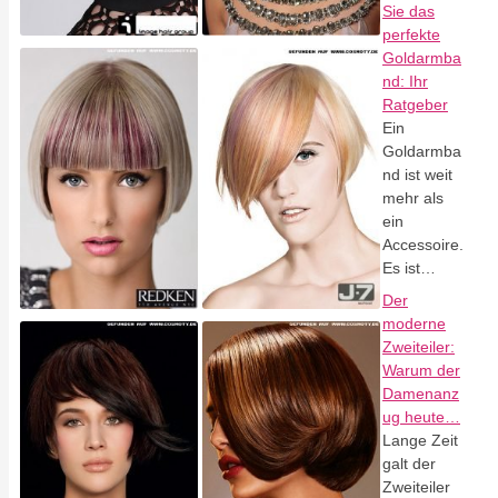
Sie das
perfekte
Goldarmba
nd: Ihr
Ratgeber
Ein
Goldarmba
nd ist weit
mehr als
ein
Accessoire.
Es ist…
Der
moderne
Zweiteiler:
Warum der
Damenanz
ug heute…
Lange Zeit
galt der
Zweiteiler