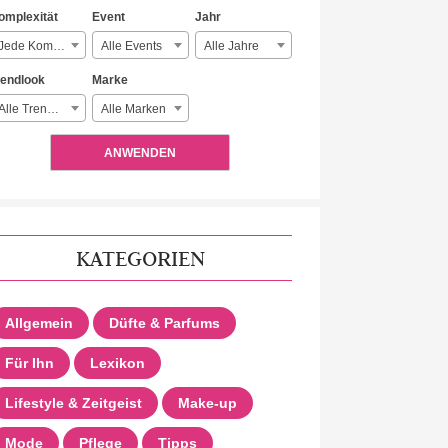
omplexität
Event
Jahr
Jede Komplexität
Alle Events
Alle Jahre
rendlook
Marke
Alle Trendlooks
Alle Marken
ANWENDEN
KATEGORIEN
Allgemein
Düfte & Parfums
Für Ihn
Lexikon
Lifestyle & Zeitgeist
Make-up
Mode
Pflege
Tipps