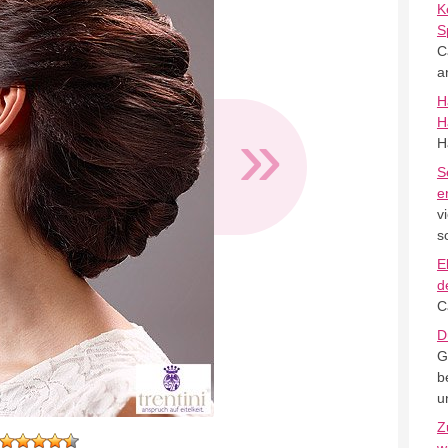
K
S
C
a
H
»
H
H
S
e
v
s
E
d
C
D
G
b
u
Z