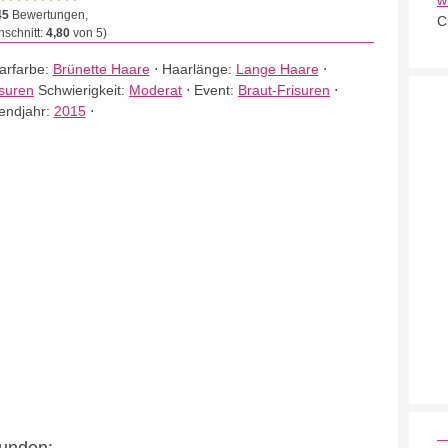
w
45
Bewertungen,
C
schnitt:
4,80
von 5)
arfarbe:
Brünette Haare
⋅
Haarlänge:
Lange Haare
⋅
isuren
Schwierigkeit:
Moderat
⋅
Event:
Braut-Frisuren
⋅
endjahr:
2015
⋅