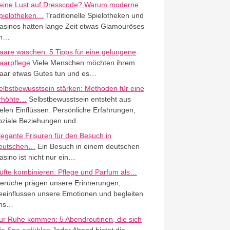
eine Lust auf Dresscode? Warum moderne
pielotheken…
Traditionelle Spielotheken und
asinos hatten lange Zeit etwas Glamouröses
n…
aare waschen: 5 Tipps für eine gelungene
aarpflege
Viele Menschen möchten ihrem
aar etwas Gutes tun und es…
elbstbewusstsein stärken: Methoden für eine
rhöhte…
Selbstbewusstsein entsteht aus
ielen Einflüssen. Persönliche Erfahrungen,
oziale Beziehungen und…
legante Frisuren für den Besuch in
eutschen…
Ein Besuch in einem deutschen
asino ist nicht nur ein…
üfte kombinieren: Pflege und Parfum als…
erüche prägen unsere Erinnerungen,
eeinflussen unsere Emotionen und begleiten
ns…
ur Ruhe kommen: 5 Abendroutinen, die sich