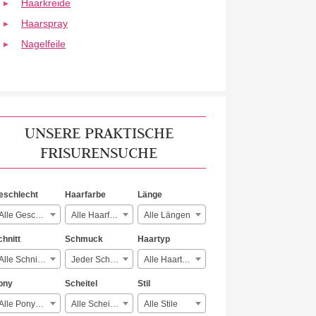
Haarkreide
Haarspray
Nagelfeile
UNSERE PRAKTISCHE
FRISURENSUCHE
eschlecht
Haarfarbe
Länge
Alle Geschlechter
Alle Haarfarben
Alle Längen
chnitt
Schmuck
Haartyp
Alle Schnitte
Jeder Schmuck
Alle Haartypen
ony
Scheitel
Stil
Alle Ponyarten
Alle Scheitelarten
Alle Stile