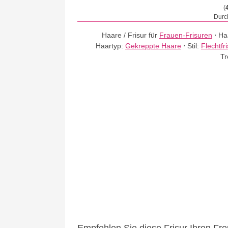
(
Durch
Haare / Frisur für
Frauen-Frisuren
⋅
Ha
Haartyp:
Gekreppte Haare
⋅
Stil:
Flechtfr
Tr