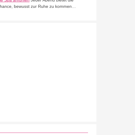
ie Spa anfühlen
Jeder Abend bietet die
hance, bewusst zur Ruhe zu kommen…