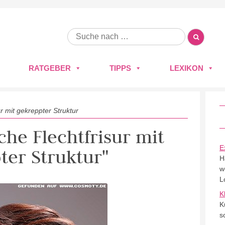
RATGEBER
TIPPS
LEXIKON
ur mit gekreppter Struktur
sche Flechtfrisur mit
E
ter Struktur"
H
w
L
K
K
s