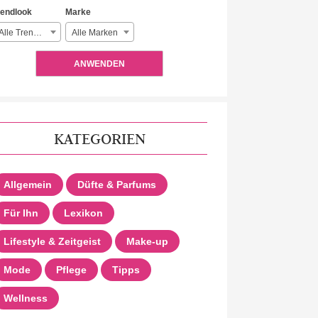
rendlook
Marke
Alle Trendlooks
Alle Marken
ANWENDEN
KATEGORIEN
Allgemein
Düfte & Parfums
Für Ihn
Lexikon
Lifestyle & Zeitgeist
Make-up
Mode
Pflege
Tipps
Wellness