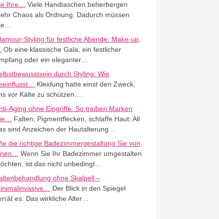
ie Ihre…
Viele Handtaschen beherbergen
ehr Chaos als Ordnung. Dadurch müssen
ie…
lamour-Styling für festliche Abende: Make-up,
…
Ob eine klassische Gala, ein festlicher
mpfang oder ein eleganter…
elbstbewusstsein durch Styling: Wie
eeinflusst…
Kleidung hatte einst den Zweck,
ns vor Kälte zu schützen.…
nti-Aging ohne Eingriffe: So treiben Marken
ie…
Falten, Pigmentflecken, schlaffe Haut: All
as sind Anzeichen der Hautalterung…
ie die richtige Badezimmergestaltung Sie von
nnen…
Wenn Sie Ihr Badezimmer umgestalten
öchten, ist das nicht unbedingt…
altenbehandlung ohne Skalpell –
inimalinvasive…
Der Blick in den Spiegel
errät es: Das wirkliche Alter…