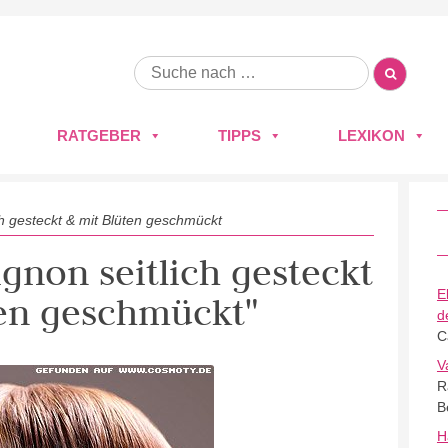
RATGEBER
TIPPS
LEXIKON
ch gesteckt & mit Blüten geschmückt
ignon seitlich gesteckt
E
ten geschmückt"
d
C
V
R
B
H