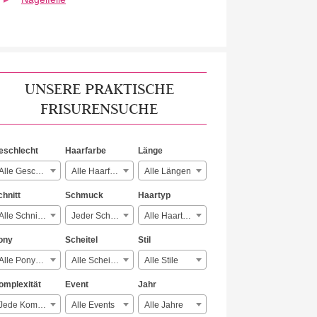
UNSERE PRAKTISCHE
FRISURENSUCHE
eschlecht
Haarfarbe
Länge
Alle Geschlechter
Alle Haarfarben
Alle Längen
chnitt
Schmuck
Haartyp
Alle Schnitte
Jeder Schmuck
Alle Haartypen
ony
Scheitel
Stil
Alle Ponyarten
Alle Scheitelarten
Alle Stile
omplexität
Event
Jahr
Jede Komplexität
Alle Events
Alle Jahre