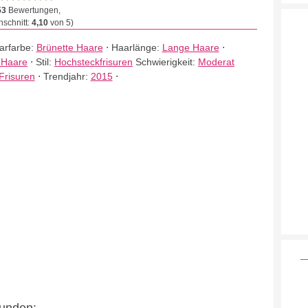
53
Bewertungen,
schnitt:
4,10
von 5)
arfarbe:
Brünette Haare
⋅
Haarlänge:
Lange Haare
⋅
 Haare
⋅
Stil:
Hochsteckfrisuren
Schwierigkeit:
Moderat
Frisuren
⋅
Trendjahr:
2015
⋅