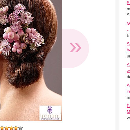
S
m
S
G
»
E
S
b
u
A
w
d
W
i
m
F
M
v