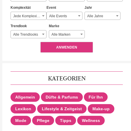
Komplexität
Event
Jahr
Jede Komplexität
Alle Events
Alle Jahre
Trendlook
Marke
Alle Trendlooks
Alle Marken
ANWENDEN
KATEGORIEN
Allgemein
Düfte & Parfums
Für Ihn
Lexikon
Lifestyle & Zeitgeist
Make-up
Mode
Pflege
Tipps
Wellness