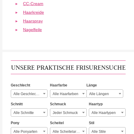
CC-Cream
Haarkreide
Haarspray
Nagelfeile
UNSERE PRAKTISCHE FRISURENSUCHE
Geschlecht
Haarfarbe
Länge
Alle Geschlechter
Alle Haarfarben
Alle Längen
Schnitt
Schmuck
Haartyp
Alle Schnitte
Jeder Schmuck
Alle Haartypen
Pony
Scheitel
Stil
Alle Ponyarten
Alle Scheitelarten
Alle Stile