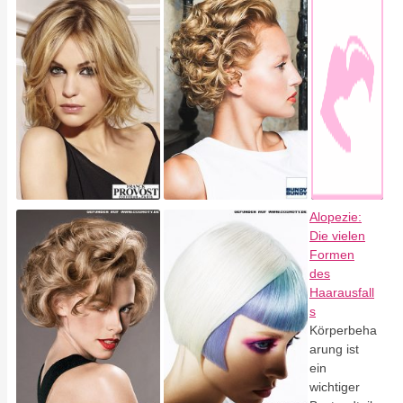
Alopezie:
Die vielen
Formen
des
Haarausfall
s
Körperbeha
arung ist
ein
wichtiger