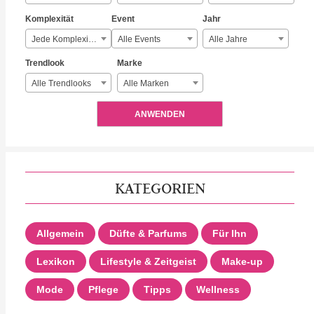
Komplexität
Event
Jahr
Jede Komplexität
Alle Events
Alle Jahre
Trendlook
Marke
Alle Trendlooks
Alle Marken
ANWENDEN
KATEGORIEN
Allgemein
Düfte & Parfums
Für Ihn
Lexikon
Lifestyle & Zeitgeist
Make-up
Mode
Pflege
Tipps
Wellness