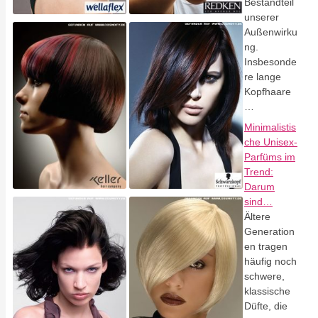
Bestandteil
unserer
Außenwirku
ng.
Insbesonde
re lange
Kopfhaare
…
Minimalistis
che Unisex-
Parfüms im
Trend:
Darum
sind…
Ältere
Generation
en tragen
häufig noch
schwere,
klassische
Düfte, die