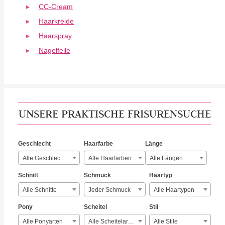
CC-Cream
Haarkreide
Haarspray
Nagelfeile
UNSERE PRAKTISCHE FRISURENSUCHE
Geschlecht
Haarfarbe
Länge
Alle Geschlechter
Alle Haarfarben
Alle Längen
Schnitt
Schmuck
Haartyp
Alle Schnitte
Jeder Schmuck
Alle Haartypen
Pony
Scheitel
Stil
Alle Ponyarten
Alle Scheitelarten
Alle Stile