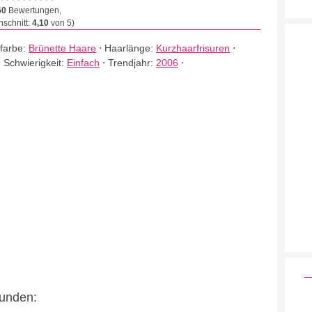
60
Bewertungen,
schnitt:
4,10
von 5)
farbe:
Brünette Haare
⋅
Haarlänge:
Kurzhaarfrisuren
⋅
⋅
Schwierigkeit:
Einfach
⋅
Trendjahr:
2006
⋅
eunden: