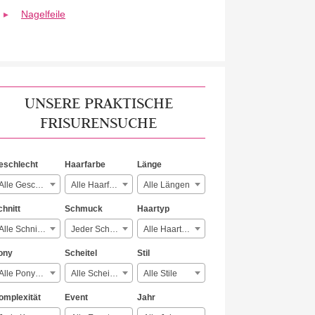
Nagelfeile
UNSERE PRAKTISCHE
FRISURENSUCHE
eschlecht
Haarfarbe
Länge
Alle Geschlechter
Alle Haarfarben
Alle Längen
chnitt
Schmuck
Haartyp
Alle Schnitte
Jeder Schmuck
Alle Haartypen
ony
Scheitel
Stil
Alle Ponyarten
Alle Scheitelarten
Alle Stile
omplexität
Event
Jahr