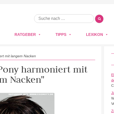
RATGEBER
TIPPS
LEXIKON
ert mit langem Nacken
 Pony harmoniert mit
E
em Nacken"
d
C
J
W
V
Z