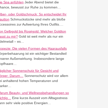
ie Spa anfühlen
Jeder Abend bietet die
hance, bewusst zur Ruhe zu kommen…
ilber- oder Goldschmuck: So entscheidet Ihr
autton
Schmuckstücke sind mehr als bloße
ccessoires zur Aufwertung Ihres Outfits.…
on Gelbgold bis Roségold: Welcher Goldton
asst zu mir?
Gold ist weit mehr als nur ein
delmetall – es…
lopezie: Die vielen Formen des Haarausfalls
örperbehaarung ist ein wichtiger Bestandteil
nserer Außenwirkung. Insbesondere lange
opfhaare…
äglicher Sonnenschutz für Gesicht und
örper: Darum…
Sonnenschutz wird vor allem
ei anhaltend hohen Temperaturen und
tarker…
arum Beauty- und Wellnessbehandlungen so
ichtig…
Eine kurze Auszeit vom Alltagsstress
ann sehr viele positive Energien…