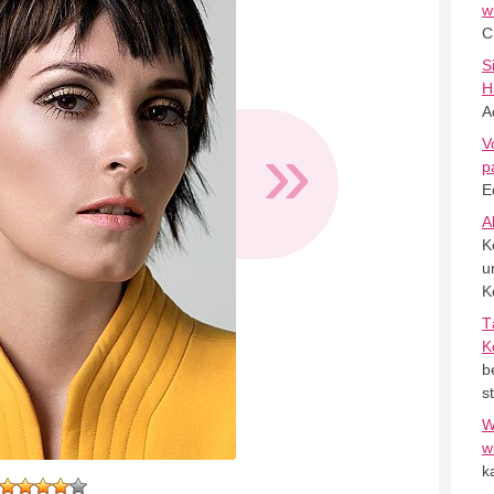
w
C
S
H
A
»
V
p
E
A
K
u
K
T
K
b
s
W
w
k