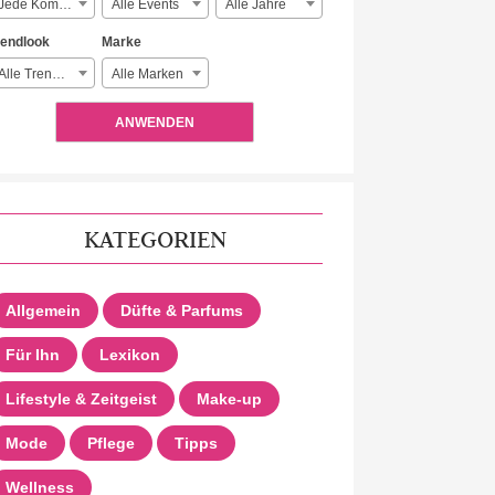
Jede Komplexität
Alle Events
Alle Jahre
rendlook
Marke
Alle Trendlooks
Alle Marken
ANWENDEN
KATEGORIEN
Allgemein
Düfte & Parfums
Für Ihn
Lexikon
Lifestyle & Zeitgeist
Make-up
Mode
Pflege
Tipps
Wellness