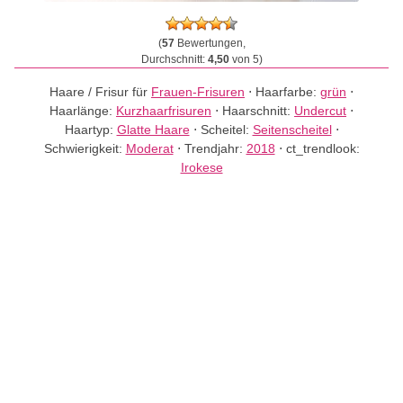
(
57
Bewertungen,
Durchschnitt:
4,50
von 5)
Haare / Frisur für
Frauen-Frisuren
⋅
Haarfarbe:
grün
⋅
Haarlänge:
Kurzhaarfrisuren
⋅
Haarschnitt:
Undercut
⋅
Haartyp:
Glatte Haare
⋅
Scheitel:
Seitenscheitel
⋅
Schwierigkeit:
Moderat
⋅
Trendjahr:
2018
⋅
ct_trendlook:
Irokese