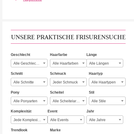
UNSERE PRAKTISCHE FRISURENSUCHE
Geschlecht
Haarfarbe
Länge
Alle Geschlechter
Alle Haarfarben
Alle Längen
Schnitt
Schmuck
Haartyp
Alle Schnitte
Jeder Schmuck
Alle Haartypen
Pony
Scheitel
Stil
Alle Ponyarten
Alle Scheitelarten
Alle Stile
Komplexität
Event
Jahr
Jede Komplexität
Alle Events
Alle Jahre
Trendlook
Marke