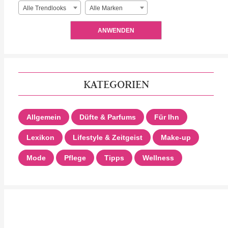
Alle Trendlooks
Alle Marken
ANWENDEN
KATEGORIEN
Allgemein
Düfte & Parfums
Für Ihn
Lexikon
Lifestyle & Zeitgeist
Make-up
Mode
Pflege
Tipps
Wellness