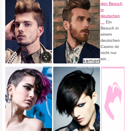
den Besuch
in
deutschen
…
Ein
Besuch in
einem
deutschen
Casino ist
nicht nur
ein…