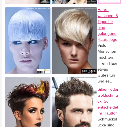
Haare
waschen: 5
Tipps für
eine
gelungene
Haarpflege
Viele
Menschen
möchten
ihrem Haar
etwas
Gutes tun
und es…
Silber- oder
Goldschmu
ck: So
entscheidet
Ihr Hautton
Schmuckst
ücke sind