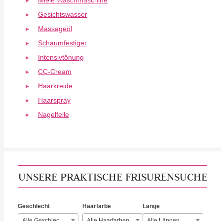
Miele Waschmaschine
Gesichtswasser
Massageöl
Schaumfestiger
Intensivtönung
CC-Cream
Haarkreide
Haarspray
Nagelfeile
UNSERE PRAKTISCHE FRISURENSUCHE
Geschlecht
Haarfarbe
Länge
Alle Geschlechter
Alle Haarfarben
Alle Längen