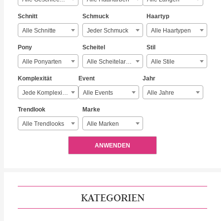
Schnitt
Schmuck
Haartyp
Alle Schnitte
Jeder Schmuck
Alle Haartypen
Pony
Scheitel
Stil
Alle Ponyarten
Alle Scheitelarten
Alle Stile
Komplexität
Event
Jahr
Jede Komplexität
Alle Events
Alle Jahre
Trendlook
Marke
Alle Trendlooks
Alle Marken
ANWENDEN
KATEGORIEN