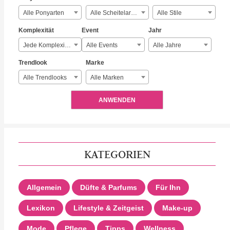
Alle Ponyarten
Alle Scheitelarten
Alle Stile
Komplexität
Event
Jahr
Jede Komplexität
Alle Events
Alle Jahre
Trendlook
Marke
Alle Trendlooks
Alle Marken
ANWENDEN
KATEGORIEN
Allgemein
Düfte & Parfums
Für Ihn
Lexikon
Lifestyle & Zeitgeist
Make-up
Mode
Pflege
Tipps
Wellness