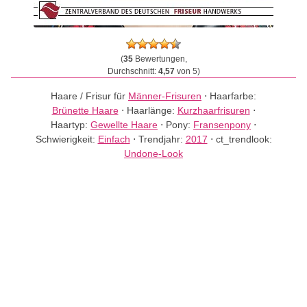
(
35
Bewertungen,
Durchschnitt:
4,57
von 5)
Haare / Frisur für
Männer-Frisuren
⋅
Haarfarbe:
Brünette Haare
⋅
Haarlänge:
Kurzhaarfrisuren
⋅
Haartyp:
Gewellte Haare
⋅
Pony:
Fransenpony
⋅
Schwierigkeit:
Einfach
⋅
Trendjahr:
2017
⋅
ct_trendlook:
Undone-Look