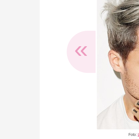
«
Foto: