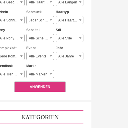
Alle Geschlechter
Alle Haarfarben
Alle Längen
chnitt
Schmuck
Haartyp
Alle Schnitte
Jeder Schmuck
Alle Haartypen
ony
Scheitel
Stil
Alle Ponyarten
Alle Scheitelarten
Alle Stile
omplexität
Event
Jahr
Jede Komplexität
Alle Events
Alle Jahre
rendlook
Marke
Alle Trendlooks
Alle Marken
ANWENDEN
KATEGORIEN