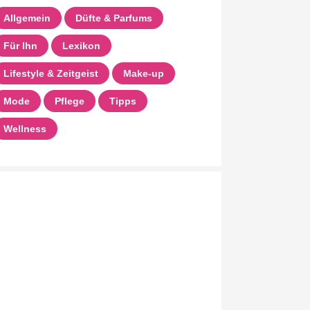
Allgemein
Düfte & Parfums
Für Ihn
Lexikon
Lifestyle & Zeitgeist
Make-up
Mode
Pflege
Tipps
Wellness