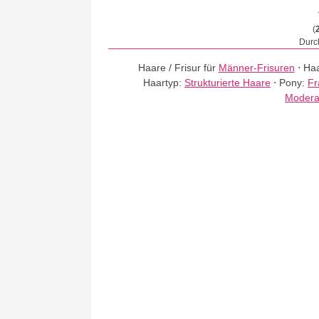
(
Durch
Haare / Frisur für
Männer-Frisuren
⋅
Haa
Haartyp:
Strukturierte Haare
⋅
Pony:
Fr
Modera