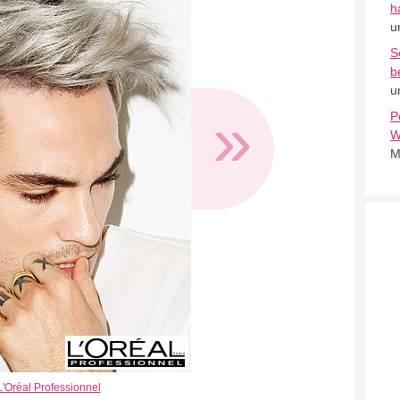
h
u
S
b
u
»
P
W
M
L'Oréal Professionnel