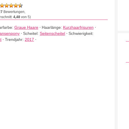
27
Bewertungen,
schnitt:
4,48
von 5)
rfarbe:
Graue Haare
⋅
Haarlänge:
Kurzhaarfrisuren
⋅
ansenpony
⋅
Scheitel:
Seitenscheitel
⋅
Schwierigkeit:
t
⋅
Trendjahr:
2017
⋅