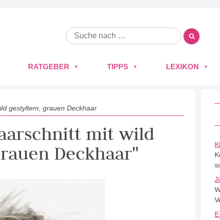
RATGEBER
TIPPS
LEXIKON
wild gestyltem, grauen Deckhaar
aarschnitt mit wild
K
grauen Deckhaar"
K
s
J
W
V
E