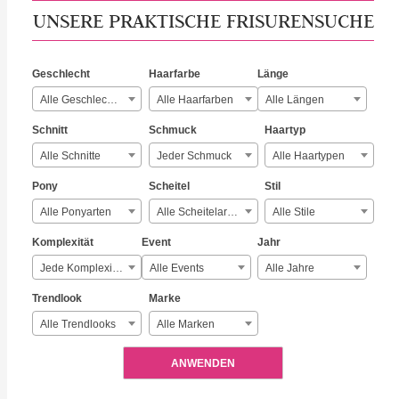
UNSERE PRAKTISCHE FRISURENSUCHE
Geschlecht
Haarfarbe
Länge
Alle Geschlechter
Alle Haarfarben
Alle Längen
Schnitt
Schmuck
Haartyp
Alle Schnitte
Jeder Schmuck
Alle Haartypen
Pony
Scheitel
Stil
Alle Ponyarten
Alle Scheitelarten
Alle Stile
Komplexität
Event
Jahr
Jede Komplexität
Alle Events
Alle Jahre
Trendlook
Marke
Alle Trendlooks
Alle Marken
ANWENDEN