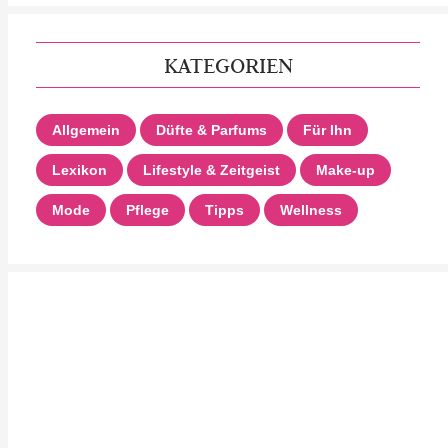
KATEGORIEN
Allgemein
Düfte & Parfums
Für Ihn
Lexikon
Lifestyle & Zeitgeist
Make-up
Mode
Pflege
Tipps
Wellness