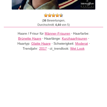
(
36
Bewertungen,
Durchschnitt:
4,44
von 5)
Haare / Frisur für
Männer-Frisuren
⋅
Haarfarbe:
Brünette Haare
⋅
Haarlänge:
Kurzhaarfrisuren
⋅
Haartyp:
Glatte Haare
⋅
Schwierigkeit:
Moderat
⋅
Trendjahr:
2017
⋅
ct_trendlook:
Wet Look