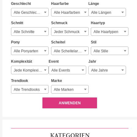
Geschlecht
Haarfarbe
Länge
Alle Geschlechter
Alle Haarfarben
Alle Längen
Schnitt
Schmuck
Haartyp
Alle Schnitte
Jeder Schmuck
Alle Haartypen
Pony
Scheitel
Stil
Alle Ponyarten
Alle Scheitelarten
Alle Stile
Komplexität
Event
Jahr
Jede Komplexität
Alle Events
Alle Jahre
Trendlook
Marke
Alle Trendlooks
Alle Marken
ANWENDEN
KATEGORIEN