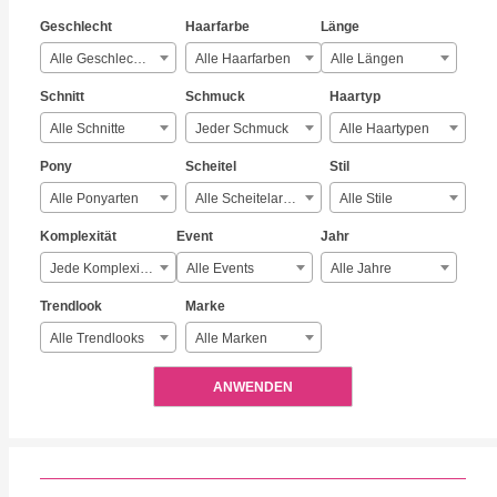
Geschlecht
Haarfarbe
Länge
Alle Geschlechter
Alle Haarfarben
Alle Längen
Schnitt
Schmuck
Haartyp
Alle Schnitte
Jeder Schmuck
Alle Haartypen
Pony
Scheitel
Stil
Alle Ponyarten
Alle Scheitelarten
Alle Stile
Komplexität
Event
Jahr
Jede Komplexität
Alle Events
Alle Jahre
Trendlook
Marke
Alle Trendlooks
Alle Marken
ANWENDEN