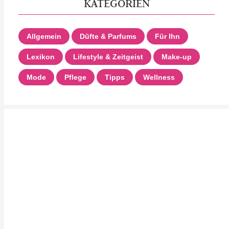
KATEGORIEN
Allgemein
Düfte & Parfums
Für Ihn
Lexikon
Lifestyle & Zeitgeist
Make-up
Mode
Pflege
Tipps
Wellness