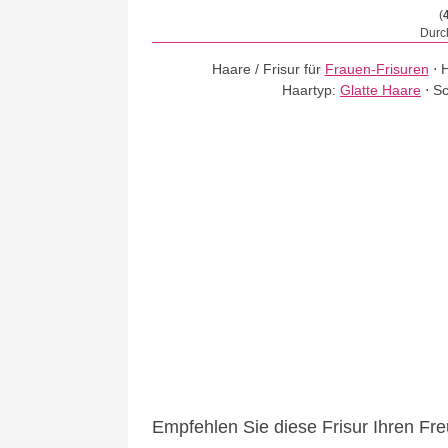
(
Durch
Haare / Frisur für
Frauen-Frisuren
⋅
H
Haartyp:
Glatte Haare
⋅
Sc
Empfehlen Sie diese Frisur Ihren Fr