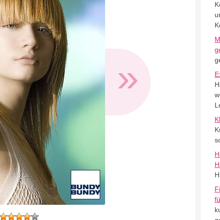
K
u
K
M
g
»
g
E
H
w
L
K
K
s
H
H
H
F
f
k