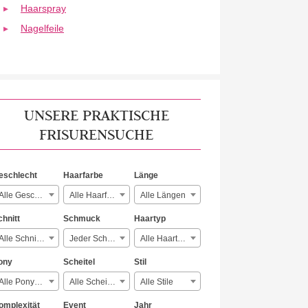
Haarspray
Nagelfeile
UNSERE PRAKTISCHE
FRISURENSUCHE
eschlecht
Haarfarbe
Länge
Alle Geschlechter
Alle Haarfarben
Alle Längen
chnitt
Schmuck
Haartyp
Alle Schnitte
Jeder Schmuck
Alle Haartypen
ony
Scheitel
Stil
Alle Ponyarten
Alle Scheitelarten
Alle Stile
omplexität
Event
Jahr