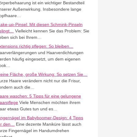
örperbehaarung ist ein wichtiger Bestandteil
nserer Außenwirkung. Insbesondere lange
opfhaare…
ake-up-Pinsel: Mit diesen Schmink-Pinseln
elingt…
Vielleicht kennen Sie das Problem: Sie
eben sich bei Ihrem…
xtensions richtig pflegen: So bleiben…
aarverlängerungen und Haarverdichtungen
erden häufig eingesetzt, um dem eigenen
ook…
leine Fläche, große Wirkung: So setzen Sie…
urze Haare verändern nicht nur die Frisur,
ondern auch die…
aare waschen: 5 Tipps für eine gelungene
aarpflege
Viele Menschen möchten ihrem
aar etwas Gutes tun und es…
ingernägel im Babyboomer-Design: 4 Tipps
ür den…
Eine dezente Maniküre lässt auch
urze Fingernägel im Handumdrehen