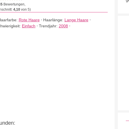
g
45
Bewertungen,
schnitt:
4,10
von 5)
aarfarbe:
Rote Haare
⋅
Haarlänge:
Lange Haare
⋅
hwierigkeit:
Einfach
⋅
Trendjahr:
2008
⋅
eunden: