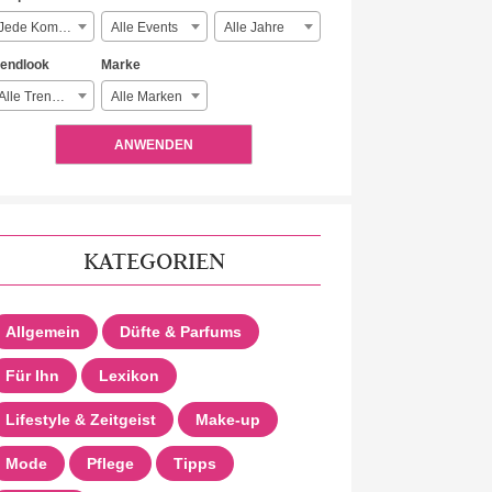
Jede Komplexität
Alle Events
Alle Jahre
rendlook
Marke
Alle Trendlooks
Alle Marken
ANWENDEN
KATEGORIEN
Allgemein
Düfte & Parfums
Für Ihn
Lexikon
Lifestyle & Zeitgeist
Make-up
Mode
Pflege
Tipps