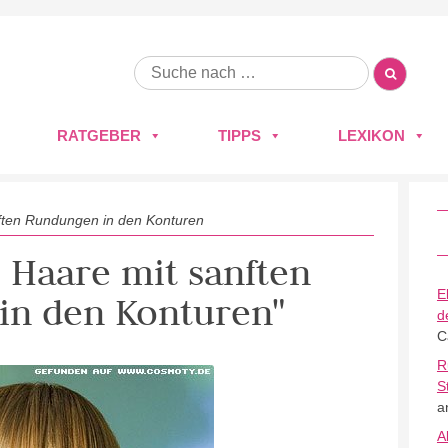
RATGEBER
TIPPS
LEXIKON
ften Rundungen in den Konturen
e Haare mit sanften
E
in den Konturen"
d
C
R
S
a
A