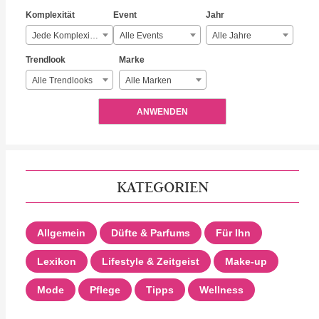
Komplexität
Event
Jahr
Jede Komplexität
Alle Events
Alle Jahre
Trendlook
Marke
Alle Trendlooks
Alle Marken
ANWENDEN
KATEGORIEN
Allgemein
Düfte & Parfums
Für Ihn
Lexikon
Lifestyle & Zeitgeist
Make-up
Mode
Pflege
Tipps
Wellness