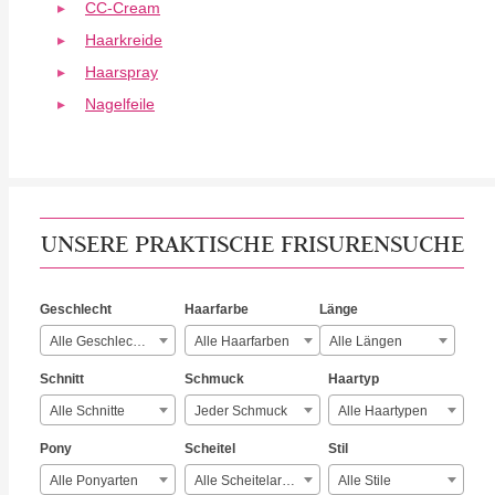
CC-Cream
Haarkreide
Haarspray
Nagelfeile
UNSERE PRAKTISCHE FRISURENSUCHE
Geschlecht
Haarfarbe
Länge
Alle Geschlechter
Alle Haarfarben
Alle Längen
Schnitt
Schmuck
Haartyp
Alle Schnitte
Jeder Schmuck
Alle Haartypen
Pony
Scheitel
Stil
Alle Ponyarten
Alle Scheitelarten
Alle Stile