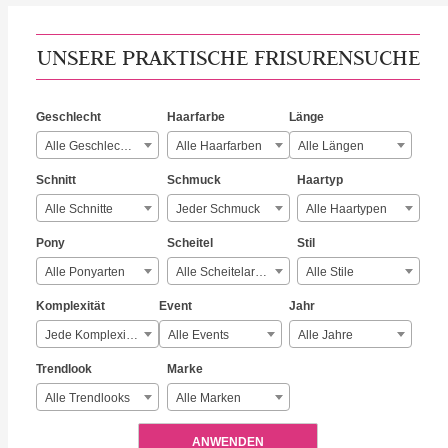
UNSERE PRAKTISCHE FRISURENSUCHE
Geschlecht
Haarfarbe
Länge
Alle Geschlechter
Alle Haarfarben
Alle Längen
Schnitt
Schmuck
Haartyp
Alle Schnitte
Jeder Schmuck
Alle Haartypen
Pony
Scheitel
Stil
Alle Ponyarten
Alle Scheitelarten
Alle Stile
Komplexität
Event
Jahr
Jede Komplexität
Alle Events
Alle Jahre
Trendlook
Marke
Alle Trendlooks
Alle Marken
ANWENDEN