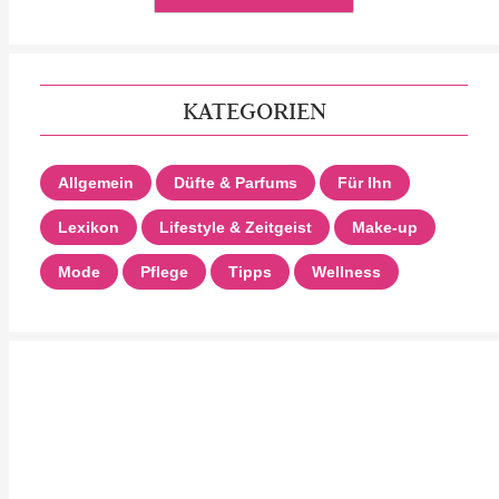
KATEGORIEN
Allgemein
Düfte & Parfums
Für Ihn
Lexikon
Lifestyle & Zeitgeist
Make-up
Mode
Pflege
Tipps
Wellness