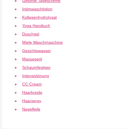
Getönte Tagescreme
Intimwaschlotion
Kollagenhydrolysat
Yoga Handtuch
Duschgel
Miele Waschmaschine
Gesichtswasser
Massageöl
Schaumfestiger
Intensivtönung
CC-Cream
Haarkreide
Haarspray
Nagelfeile