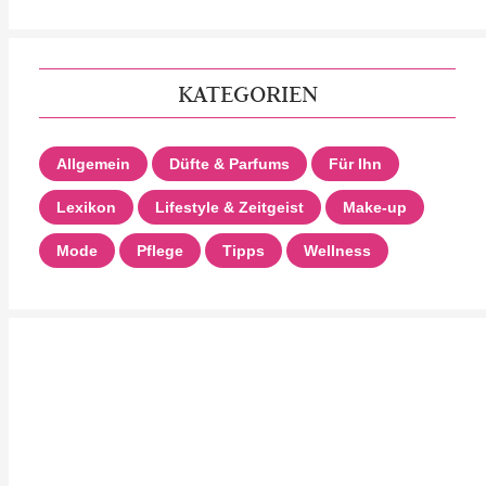
KATEGORIEN
Allgemein
Düfte & Parfums
Für Ihn
Lexikon
Lifestyle & Zeitgeist
Make-up
Mode
Pflege
Tipps
Wellness