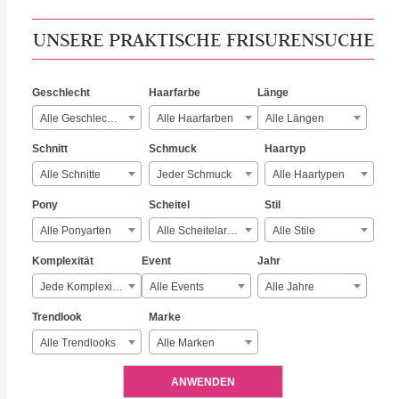
UNSERE PRAKTISCHE FRISURENSUCHE
Geschlecht
Haarfarbe
Länge
Alle Geschlechter
Alle Haarfarben
Alle Längen
Schnitt
Schmuck
Haartyp
Alle Schnitte
Jeder Schmuck
Alle Haartypen
Pony
Scheitel
Stil
Alle Ponyarten
Alle Scheitelarten
Alle Stile
Komplexität
Event
Jahr
Jede Komplexität
Alle Events
Alle Jahre
Trendlook
Marke
Alle Trendlooks
Alle Marken
ANWENDEN