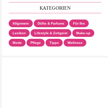
KATEGORIEN
Allgemein
Düfte & Parfums
Für Ihn
Lexikon
Lifestyle & Zeitgeist
Make-up
Mode
Pflege
Tipps
Wellness