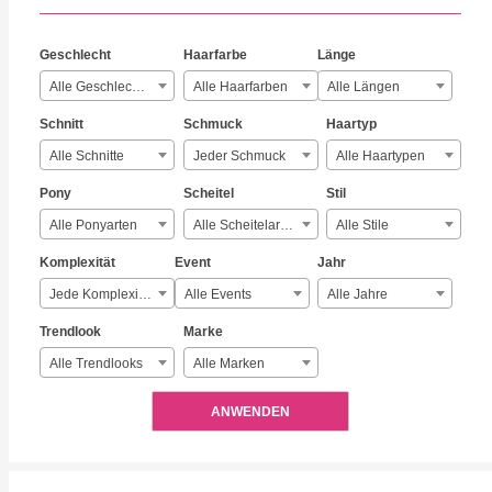
Geschlecht
Haarfarbe
Länge
Alle Geschlechter
Alle Haarfarben
Alle Längen
Schnitt
Schmuck
Haartyp
Alle Schnitte
Jeder Schmuck
Alle Haartypen
Pony
Scheitel
Stil
Alle Ponyarten
Alle Scheitelarten
Alle Stile
Komplexität
Event
Jahr
Jede Komplexität
Alle Events
Alle Jahre
Trendlook
Marke
Alle Trendlooks
Alle Marken
ANWENDEN