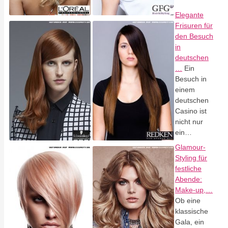
Elegante
Frisuren für
den Besuch
in
deutschen
…
Ein
Besuch in
einem
deutschen
Casino ist
nicht nur
ein…
Glamour-
Styling für
festliche
Abende:
Make-up,…
Ob eine
klassische
Gala, ein