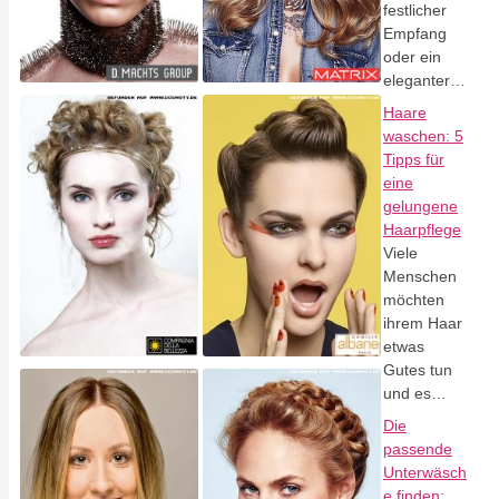
festlicher
Empfang
oder ein
eleganter…
Haare
waschen: 5
Tipps für
eine
gelungene
Haarpflege
Viele
Menschen
möchten
ihrem Haar
etwas
Gutes tun
und es…
Die
passende
Unterwäsch
e finden: