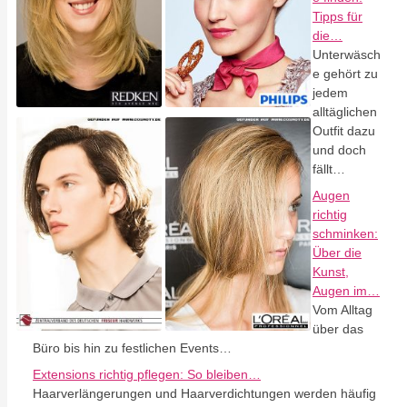
Tipps für
die…
Unterwäsch
e gehört zu
jedem
alltäglichen
Outfit dazu
und doch
fällt…
Augen
richtig
schminken:
Über die
Kunst,
Augen im…
Vom Alltag
über das
Büro bis hin zu festlichen Events…
Extensions richtig pflegen: So bleiben…
Haarverlängerungen und Haarverdichtungen werden häufig