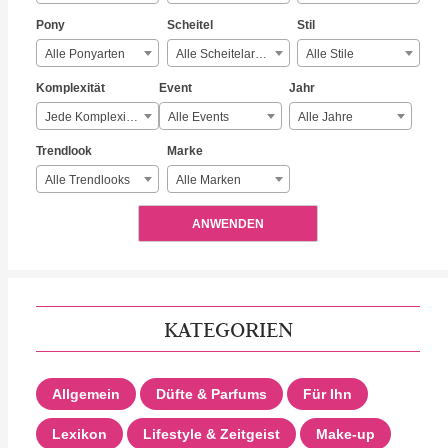
Pony
Scheitel
Stil
Alle Ponyarten
Alle Scheitelarten
Alle Stile
Komplexität
Event
Jahr
Jede Komplexität
Alle Events
Alle Jahre
Trendlook
Marke
Alle Trendlooks
Alle Marken
ANWENDEN
KATEGORIEN
Allgemein
Düfte & Parfums
Für Ihn
Lexikon
Lifestyle & Zeitgeist
Make-up