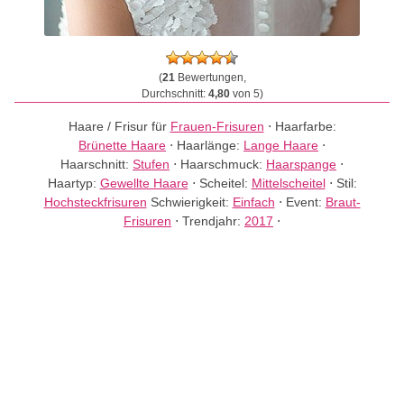
(
21
Bewertungen,
Durchschnitt:
4,80
von 5)
Haare / Frisur für
Frauen-Frisuren
⋅
Haarfarbe:
Brünette Haare
⋅
Haarlänge:
Lange Haare
⋅
Haarschnitt:
Stufen
⋅
Haarschmuck:
Haarspange
⋅
Haartyp:
Gewellte Haare
⋅
Scheitel:
Mittelscheitel
⋅
Stil:
Hochsteckfrisuren
Schwierigkeit:
Einfach
⋅
Event:
Braut-
Frisuren
⋅
Trendjahr:
2017
⋅