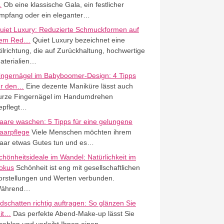
…
Ob eine klassische Gala, ein festlicher
mpfang oder ein eleganter…
uiet Luxury: Reduzierte Schmuckformen auf
em Red…
Quiet Luxury bezeichnet eine
tilrichtung, die auf Zurückhaltung, hochwertige
aterialien…
ingernägel im Babyboomer-Design: 4 Tipps
ür den…
Eine dezente Maniküre lässt auch
urze Fingernägel im Handumdrehen
epflegt…
aare waschen: 5 Tipps für eine gelungene
aarpflege
Viele Menschen möchten ihrem
aar etwas Gutes tun und es…
chönheitsideale im Wandel: Natürlichkeit im
okus
Schönheit ist eng mit gesellschaftlichen
orstellungen und Werten verbunden.
ährend…
idschatten richtig auftragen: So glänzen Sie
it…
Das perfekte Abend-Make-up lässt Sie