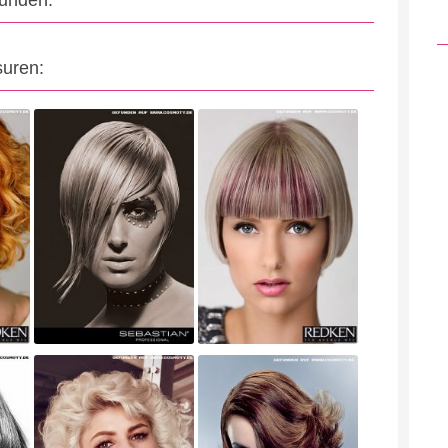
eunden:
suren: