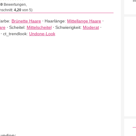
s
59
Bewertungen,
schnitt:
4,20
von 5)
farbe:
Brünette Haare
⋅
Haarlänge:
Mittellange Haare
⋅
are
⋅
Scheitel:
Mittelscheitel
⋅
Schwierigkeit:
Moderat
⋅
⋅
ct_trendlook:
Undone-Look