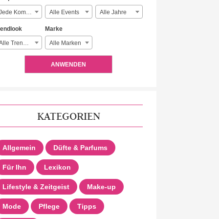
Jede Komplexität
Alle Events
Alle Jahre
rendlook
Marke
Alle Trendlooks
Alle Marken
ANWENDEN
KATEGORIEN
Allgemein
Düfte & Parfums
Für Ihn
Lexikon
Lifestyle & Zeitgeist
Make-up
Mode
Pflege
Tipps