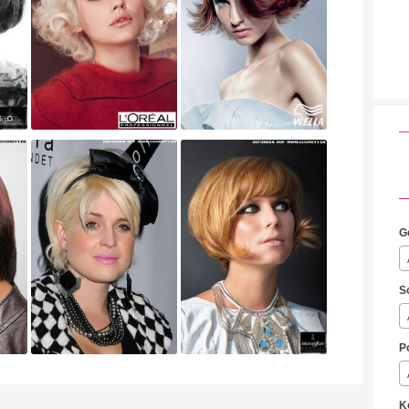
G
S
P
K