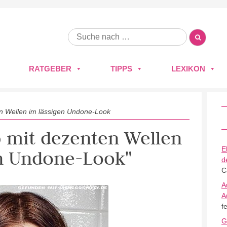
RATGEBER
TIPPS
LEXIKON
n Wellen im lässigen Undone-Look
b mit dezenten Wellen
E
en Undone-Look"
d
C
A
A
f
G