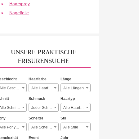
Haarspray
Nagelfeile
UNSERE PRAKTISCHE
FRISURENSUCHE
eschlecht
Haarfarbe
Länge
Alle Geschlechter
Alle Haarfarben
Alle Längen
chnitt
Schmuck
Haartyp
Alle Schnitte
Jeder Schmuck
Alle Haartypen
ony
Scheitel
Stil
Alle Ponyarten
Alle Scheitelarten
Alle Stile
omplexität
Event
Jahr