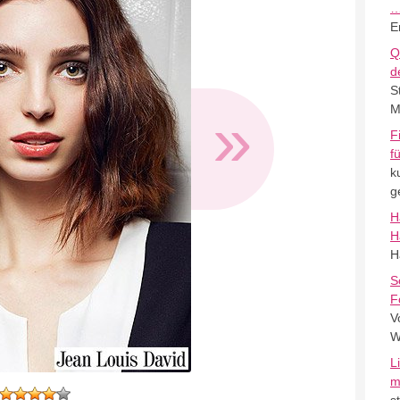
E
Q
d
S
»
M
F
f
k
g
H
H
H
S
F
V
W
L
m