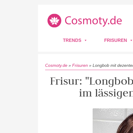
TRENDS
FRISUREN
Cosmoty.de
»
Frisuren
»
Longbob mit dezente
Frisur: "Longbo
im lässig