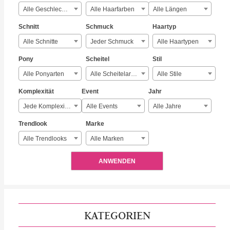
Alle Geschlechter
Alle Haarfarben
Alle Längen
Schnitt
Schmuck
Haartyp
Alle Schnitte
Jeder Schmuck
Alle Haartypen
Pony
Scheitel
Stil
Alle Ponyarten
Alle Scheitelarten
Alle Stile
Komplexität
Event
Jahr
Jede Komplexität
Alle Events
Alle Jahre
Trendlook
Marke
Alle Trendlooks
Alle Marken
ANWENDEN
KATEGORIEN