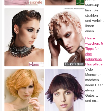
Make-up
lässt Sie
strahlen
und verleiht
Ihnen
einen…
Haare
waschen: 5
Tipps für
eine
gelungene
Haarpflege
Viele
Menschen
möchten
ihrem Haar
etwas
Gutes tun
und es…