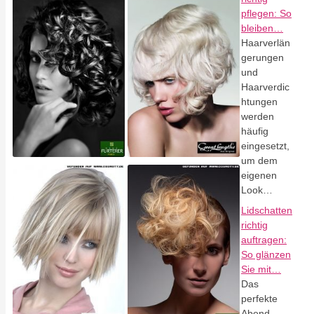
pflegen: So
bleiben…
Haarverlän
gerungen
und
Haarverdic
htungen
werden
häufig
eingesetzt,
um dem
eigenen
Look…
Lidschatten
richtig
auftragen:
So glänzen
Sie mit…
Das
perfekte
Abend-