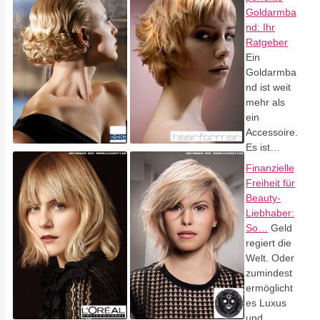
Goldarmba
nd: Ihr
Ratgeber
Ein
Goldarmba
nd ist weit
mehr als
ein
Accessoire.
Es ist…
Finanzielle
Freiheit für
Beauty-
Liebhaber:
So…
Geld
regiert die
Welt. Oder
zumindest
ermöglicht
es Luxus
und…