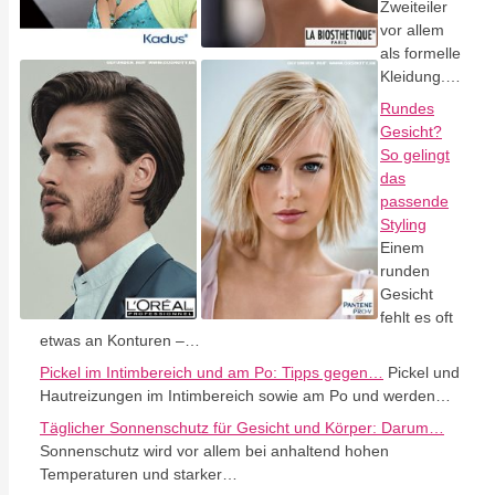
Zweiteiler
vor allem
als formelle
Kleidung.…
Rundes
Gesicht?
So gelingt
das
passende
Styling
Einem
runden
Gesicht
fehlt es oft
etwas an Konturen –…
Pickel im Intimbereich und am Po: Tipps gegen…
Pickel und
Hautreizungen im Intimbereich sowie am Po und werden…
Täglicher Sonnenschutz für Gesicht und Körper: Darum…
Sonnenschutz wird vor allem bei anhaltend hohen
Temperaturen und starker…