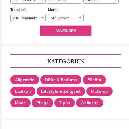
Jede Komplexität
Alle Events
Alle Jahre
Trendlook
Marke
Alle Trendlooks
Alle Marken
ANWENDEN
KATEGORIEN
Allgemein
Düfte & Parfums
Für Ihn
Lexikon
Lifestyle & Zeitgeist
Make-up
Mode
Pflege
Tipps
Wellness