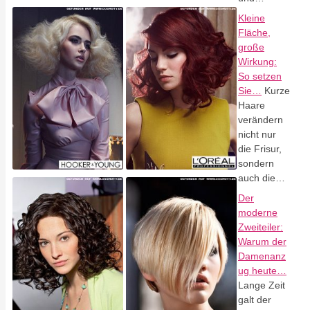
Kleine
Fläche,
große
Wirkung:
So setzen
Sie…
Kurze
Haare
verändern
nicht nur
die Frisur,
sondern
auch die…
Der
moderne
Zweiteiler:
Warum der
Damenanz
ug heute…
Lange Zeit
galt der