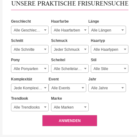
UNSERE PRAKTISCHE FRISURENSUCHE
Geschlecht
Haarfarbe
Länge
Alle Geschlechter
Alle Haarfarben
Alle Längen
Schnitt
Schmuck
Haartyp
Alle Schnitte
Jeder Schmuck
Alle Haartypen
Pony
Scheitel
Stil
Alle Ponyarten
Alle Scheitelarten
Alle Stile
Komplexität
Event
Jahr
Jede Komplexität
Alle Events
Alle Jahre
Trendlook
Marke
Alle Trendlooks
Alle Marken
ANWENDEN