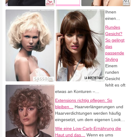
Ihnen
einen…
Rundes
Gesicht?
So gelingt
das
passende
Styling
Einem
runden
Gesicht
fehlt es oft
etwas an Konturen –…
Extensions richtig pflegen: So
bleiben…
Haarverlängerungen und
Haarverdichtungen werden häufig
eingesetzt, um dem eigenen Look…
Wie eine Low-Carb-Ernährung die
Haut und das…
Wenn es ums