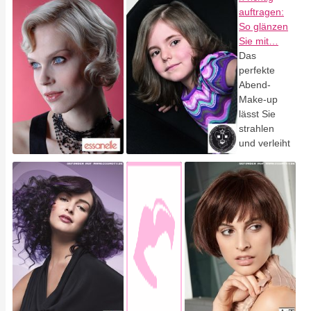
auftragen:
So glänzen
Sie mit…
Das
perfekte
Abend-
Make-up
lässt Sie
strahlen
und verleiht