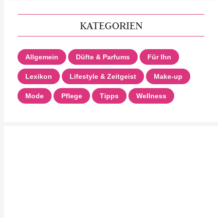
KATEGORIEN
Allgemein
Düfte & Parfums
Für Ihn
Lexikon
Lifestyle & Zeitgeist
Make-up
Mode
Pflege
Tipps
Wellness