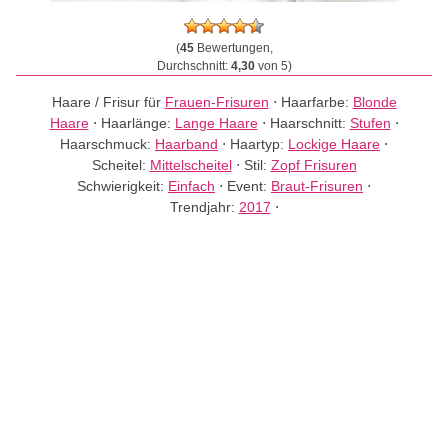
(
45
Bewertungen,
Durchschnitt:
4,30
von 5)
Haare / Frisur für
Frauen-Frisuren
⋅
Haarfarbe:
Blonde
Haare
⋅
Haarlänge:
Lange Haare
⋅
Haarschnitt:
Stufen
⋅
Haarschmuck:
Haarband
⋅
Haartyp:
Lockige Haare
⋅
Scheitel:
Mittelscheitel
⋅
Stil:
Zopf Frisuren
Schwierigkeit:
Einfach
⋅
Event:
Braut-Frisuren
⋅
Trendjahr:
2017
⋅