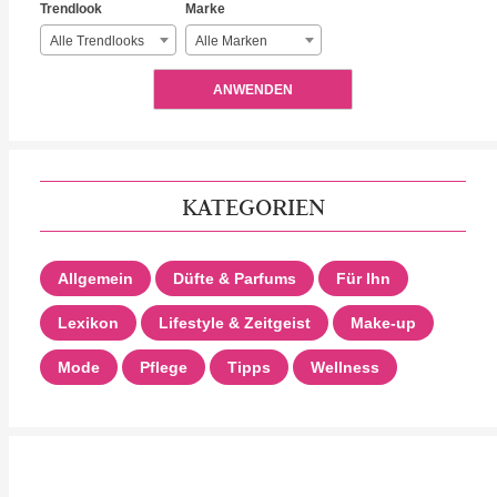
Trendlook
Marke
Alle Trendlooks
Alle Marken
ANWENDEN
KATEGORIEN
Allgemein
Düfte & Parfums
Für Ihn
Lexikon
Lifestyle & Zeitgeist
Make-up
Mode
Pflege
Tipps
Wellness