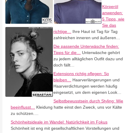
Körperöl
anwenden:
5 Tipps, wie
Sie das
richtige…
Ihre Haut ist Tag für Tag
zahlreichen inneren und äußeren…
Die passende Unterwäsche finden:
Tipps für die…
Unterwäsche gehört
zu jedem alltäglichen Outfit dazu und
doch fällt…
Extensions richtig pflegen: So
bleiben…
Haarverlängerungen und
Haarverdichtungen werden häufig
eingesetzt, um dem eigenen Look…
Selbstbewusstsein durch Styling: Wie
beeinflusst…
Kleidung hatte einst den Zweck, uns vor Kälte
zu schützen.…
Schönheitsideale im Wandel: Natürlichkeit im Fokus
Schönheit ist eng mit gesellschaftlichen Vorstellungen und