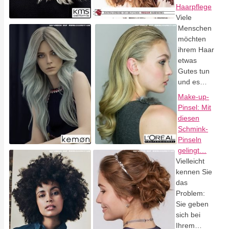
Haarpflege
Viele
Menschen
möchten
ihrem Haar
etwas
Gutes tun
und es…
Make-up-
Pinsel: Mit
diesen
Schmink-
Pinseln
gelingt…
Vielleicht
kennen Sie
das
Problem:
Sie geben
sich bei
Ihrem…