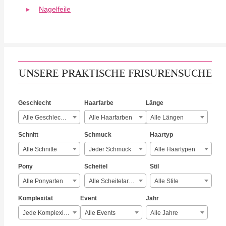
Nagelfeile
UNSERE PRAKTISCHE FRISURENSUCHE
Geschlecht
Haarfarbe
Länge
Alle Geschlechter
Alle Haarfarben
Alle Längen
Schnitt
Schmuck
Haartyp
Alle Schnitte
Jeder Schmuck
Alle Haartypen
Pony
Scheitel
Stil
Alle Ponyarten
Alle Scheitelarten
Alle Stile
Komplexität
Event
Jahr
Jede Komplexität
Alle Events
Alle Jahre