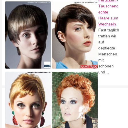
Perücken -
Täuschend
echte
Haare zum
Wechseln
Fast täglich
treffen wir
auf
gepflegte
Menschen
mit
schönen
und…