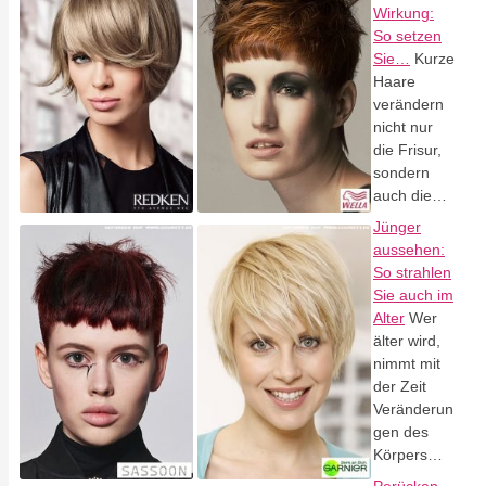
Wirkung:
So setzen
Sie…
Kurze
Haare
verändern
nicht nur
die Frisur,
sondern
auch die…
Jünger
aussehen:
So strahlen
Sie auch im
Alter
Wer
älter wird,
nimmt mit
der Zeit
Veränderun
gen des
Körpers…