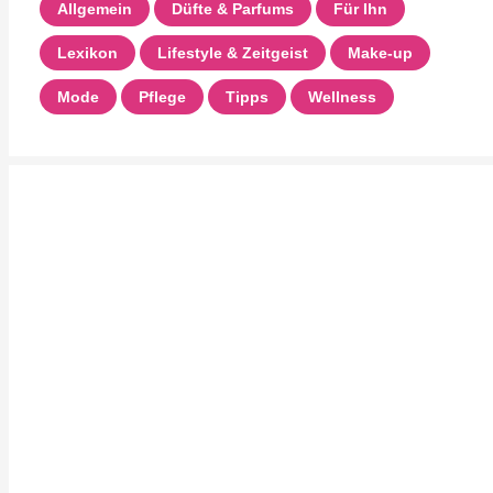
Allgemein
Düfte & Parfums
Für Ihn
Lexikon
Lifestyle & Zeitgeist
Make-up
Mode
Pflege
Tipps
Wellness