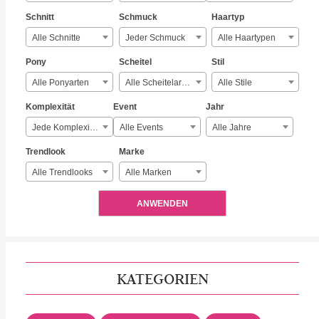
Schnitt
Schmuck
Haartyp
Alle Schnitte
Jeder Schmuck
Alle Haartypen
Pony
Scheitel
Stil
Alle Ponyarten
Alle Scheitelarten
Alle Stile
Komplexität
Event
Jahr
Jede Komplexität
Alle Events
Alle Jahre
Trendlook
Marke
Alle Trendlooks
Alle Marken
ANWENDEN
KATEGORIEN