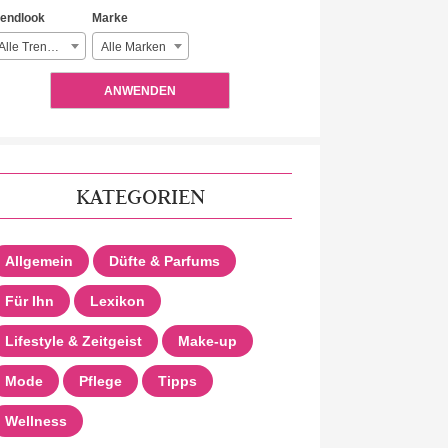
rendlook
Marke
Alle Trendlooks
Alle Marken
ANWENDEN
KATEGORIEN
Allgemein
Düfte & Parfums
Für Ihn
Lexikon
Lifestyle & Zeitgeist
Make-up
Mode
Pflege
Tipps
Wellness