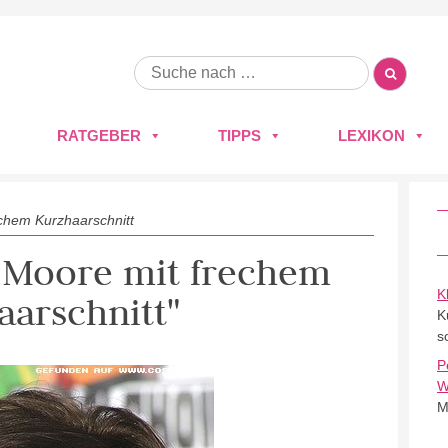
RATGEBER
TIPPS
LEXIKON
chem Kurzhaarschnitt
y Moore mit frechem
K
aarschnitt"
K
s
P
W
M