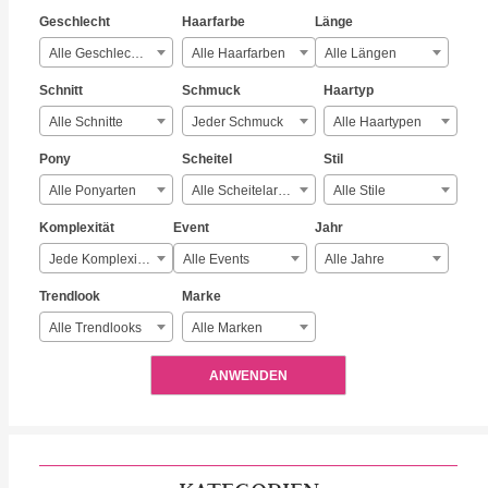
Geschlecht
Haarfarbe
Länge
Alle Geschlechter
Alle Haarfarben
Alle Längen
Schnitt
Schmuck
Haartyp
Alle Schnitte
Jeder Schmuck
Alle Haartypen
Pony
Scheitel
Stil
Alle Ponyarten
Alle Scheitelarten
Alle Stile
Komplexität
Event
Jahr
Jede Komplexität
Alle Events
Alle Jahre
Trendlook
Marke
Alle Trendlooks
Alle Marken
ANWENDEN