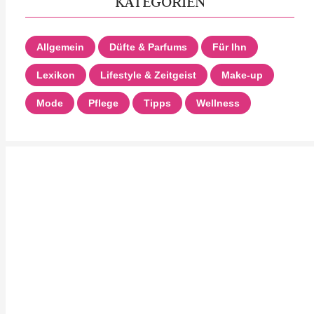
KATEGORIEN
Allgemein
Düfte & Parfums
Für Ihn
Lexikon
Lifestyle & Zeitgeist
Make-up
Mode
Pflege
Tipps
Wellness