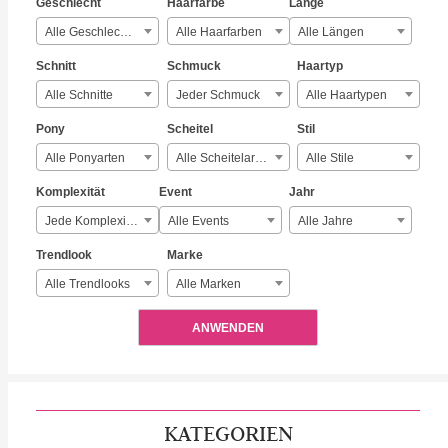
Geschlecht
Haarfarbe
Länge
Alle Geschlechter
Alle Haarfarben
Alle Längen
Schnitt
Schmuck
Haartyp
Alle Schnitte
Jeder Schmuck
Alle Haartypen
Pony
Scheitel
Stil
Alle Ponyarten
Alle Scheitelarten
Alle Stile
Komplexität
Event
Jahr
Jede Komplexität
Alle Events
Alle Jahre
Trendlook
Marke
Alle Trendlooks
Alle Marken
ANWENDEN
KATEGORIEN