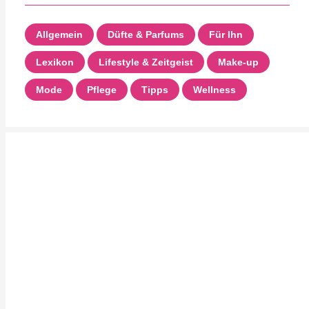
Allgemein
Düfte & Parfums
Für Ihn
Lexikon
Lifestyle & Zeitgeist
Make-up
Mode
Pflege
Tipps
Wellness