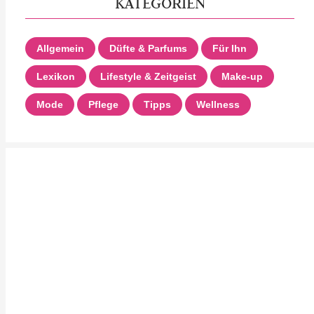
KATEGORIEN
Allgemein
Düfte & Parfums
Für Ihn
Lexikon
Lifestyle & Zeitgeist
Make-up
Mode
Pflege
Tipps
Wellness