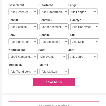
Geschlecht
Haarfarbe
Länge
Alle Geschlechter
Alle Haarfarben
Alle Längen
Schnitt
Schmuck
Haartyp
Alle Schnitte
Jeder Schmuck
Alle Haartypen
Pony
Scheitel
Stil
Alle Ponyarten
Alle Scheitelarten
Alle Stile
Komplexität
Event
Jahr
Jede Komplexität
Alle Events
Alle Jahre
Trendlook
Marke
Alle Trendlooks
Alle Marken
ANWENDEN