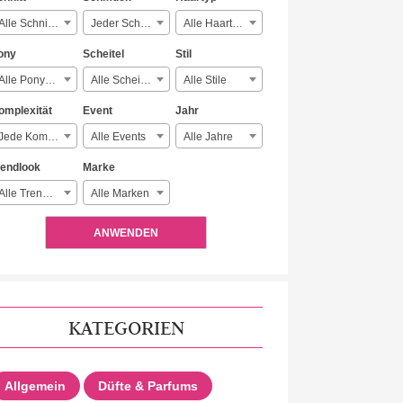
Alle Schnitte
Jeder Schmuck
Alle Haartypen
ony
Scheitel
Stil
Alle Ponyarten
Alle Scheitelarten
Alle Stile
omplexität
Event
Jahr
Jede Komplexität
Alle Events
Alle Jahre
rendlook
Marke
Alle Trendlooks
Alle Marken
ANWENDEN
KATEGORIEN
Allgemein
Düfte & Parfums