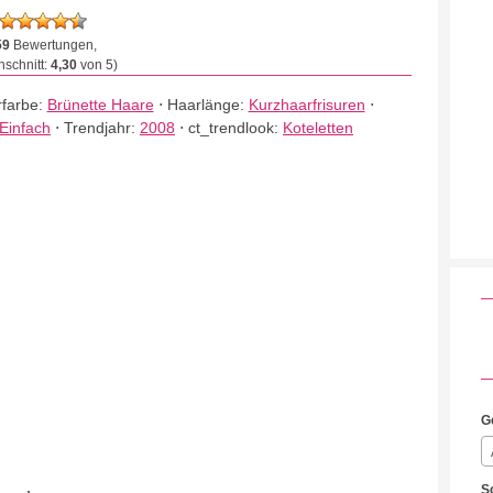
59
Bewertungen,
schnitt:
4,30
von 5)
farbe:
Brünette Haare
⋅
Haarlänge:
Kurzhaarfrisuren
⋅
Einfach
⋅
Trendjahr:
2008
⋅
ct_trendlook:
Koteletten
G
S