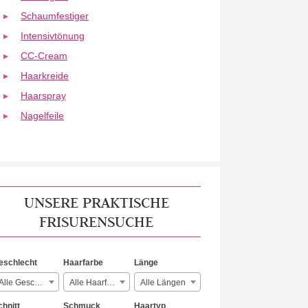
Schaumfestiger
Intensivtönung
CC-Cream
Haarkreide
Haarspray
Nagelfeile
UNSERE PRAKTISCHE
FRISURENSUCHE
eschlecht
Haarfarbe
Länge
Alle Geschlechter
Alle Haarfarben
Alle Längen
chnitt
Schmuck
Haartyp