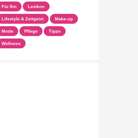
Für Ihn
Lexikon
Lifestyle & Zeitgeist
Make-up
Mode
Pflege
Tipps
Wellness