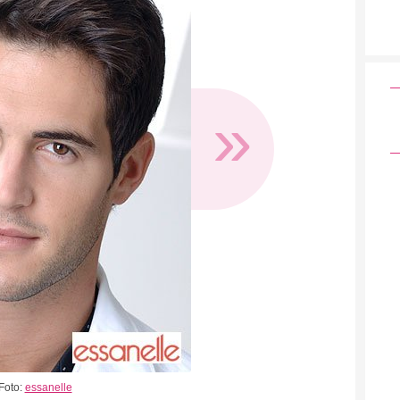
»
Foto:
essanelle