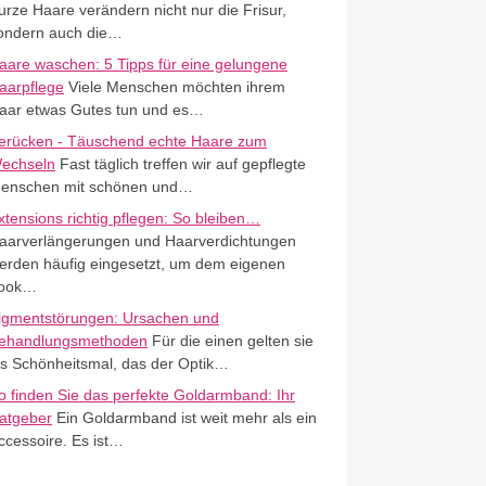
urze Haare verändern nicht nur die Frisur,
ondern auch die…
aare waschen: 5 Tipps für eine gelungene
aarpflege
Viele Menschen möchten ihrem
aar etwas Gutes tun und es…
erücken - Täuschend echte Haare zum
echseln
Fast täglich treffen wir auf gepflegte
enschen mit schönen und…
xtensions richtig pflegen: So bleiben…
aarverlängerungen und Haarverdichtungen
erden häufig eingesetzt, um dem eigenen
ook…
igmentstörungen: Ursachen und
ehandlungsmethoden
Für die einen gelten sie
ls Schönheitsmal, das der Optik…
o finden Sie das perfekte Goldarmband: Ihr
atgeber
Ein Goldarmband ist weit mehr als ein
ccessoire. Es ist…