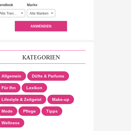
rendlook
Marke
Alle Trendlooks
Alle Marken
ANWENDEN
KATEGORIEN
Allgemein
Düfte & Parfums
Für Ihn
Lexikon
Lifestyle & Zeitgeist
Make-up
Mode
Pflege
Tipps
Wellness