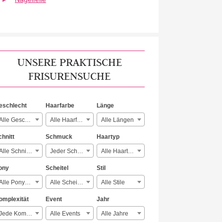
UNSERE PRAKTISCHE
FRISURENSUCHE
eschlecht
Haarfarbe
Länge
Alle Geschlechter
Alle Haarfarben
Alle Längen
chnitt
Schmuck
Haartyp
Alle Schnitte
Jeder Schmuck
Alle Haartypen
ony
Scheitel
Stil
Alle Ponyarten
Alle Scheitelarten
Alle Stile
omplexität
Event
Jahr
Jede Komplexität
Alle Events
Alle Jahre