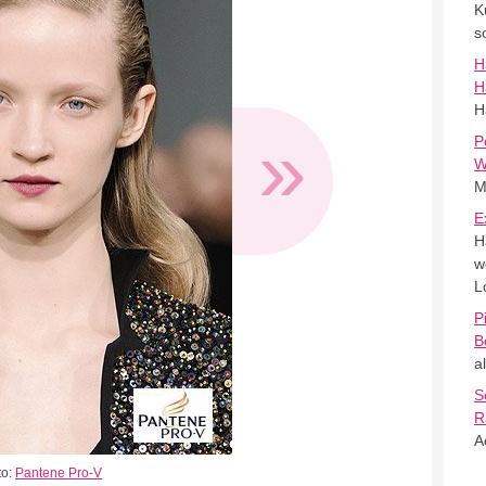
K
s
H
H
H
»
P
W
M
E
H
w
L
P
B
a
S
R
A
to:
Pantene Pro-V