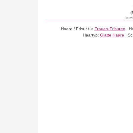
(
Durch
Haare / Frisur für
Frauen-Frisuren
⋅
Ha
Haartyp:
Glatte Haare
⋅
Sc