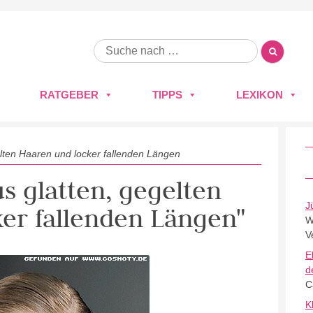
RATGEBER
TIPPS
LEXIKON
elten Haaren und locker fallenden Längen
us glatten, gegelten
J
er fallenden Längen"
W
V
E
d
C
K