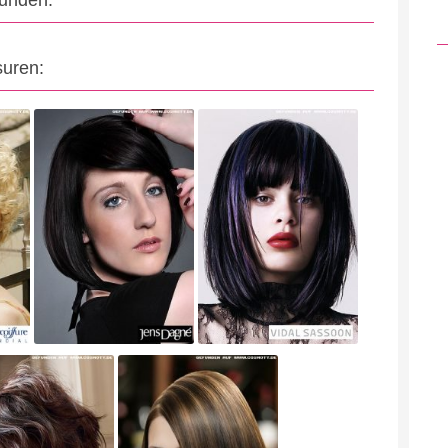
eunden:
suren: