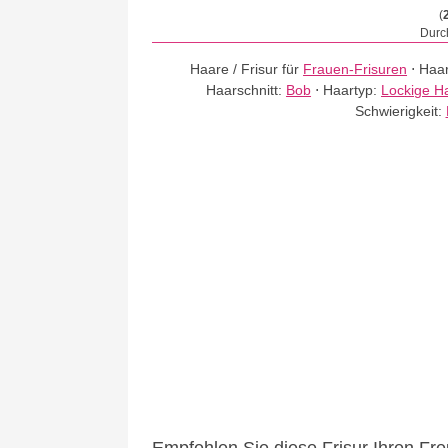
(
Durch
Haare / Frisur für
Frauen-Frisuren
⋅
Haar
Haarschnitt:
Bob
⋅
Haartyp:
Lockige H
Schwierigkeit: