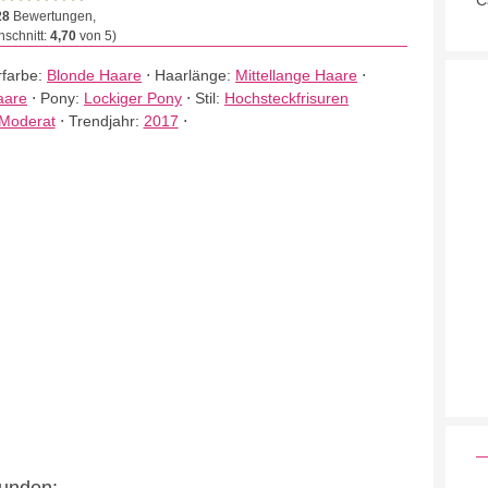
C
28
Bewertungen,
schnitt:
4,70
von 5)
farbe:
Blonde Haare
⋅
Haarlänge:
Mittellange Haare
⋅
aare
⋅
Pony:
Lockiger Pony
⋅
Stil:
Hochsteckfrisuren
Moderat
⋅
Trendjahr:
2017
⋅