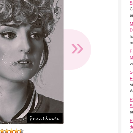
S
C
a
M
D
»
h
m
F
M
v
S
F
V
W
R
S
a
E
d