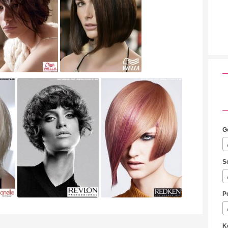
G
S
P
K