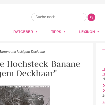
RATGEBER
TIPPS
LEXIKON
anane mit lockigem Deckhaar
ne Hochsteck-Banane
H
igem Deckhaar"
H
H
D
D
Z
K