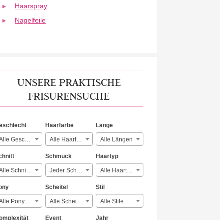
Haarspray
Nagelfeile
UNSERE PRAKTISCHE
FRISURENSUCHE
eschlecht
Haarfarbe
Länge
Alle Geschlechter
Alle Haarfarben
Alle Längen
chnitt
Schmuck
Haartyp
Alle Schnitte
Jeder Schmuck
Alle Haartypen
ony
Scheitel
Stil
Alle Ponyarten
Alle Scheitelarten
Alle Stile
omplexität
Event
Jahr