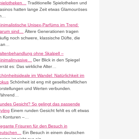
pielotheken…
Traditionelle Spielotheken und
asinos hatten lange Zeit etwas Glamouröses
n…
inimalistische Unisex-Parfüms im Trend:
arum sind…
Ältere Generationen tragen
äufig noch schwere, klassische Düfte, die
an…
altenbehandlung ohne Skalpell –
inimalinvasive…
Der Blick in den Spiegel
errät es: Das wirkliche Alter…
chönheitsideale im Wandel: Natürlichkeit im
okus
Schönheit ist eng mit gesellschaftlichen
orstellungen und Werten verbunden.
ährend…
undes Gesicht? So gelingt das passende
tyling
Einem runden Gesicht fehlt es oft etwas
n Konturen –…
legante Frisuren für den Besuch in
eutschen…
Ein Besuch in einem deutschen