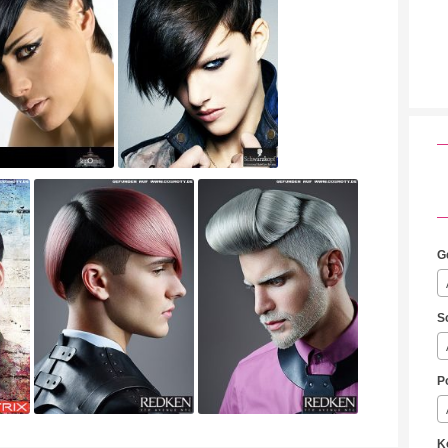
G
S
P
K