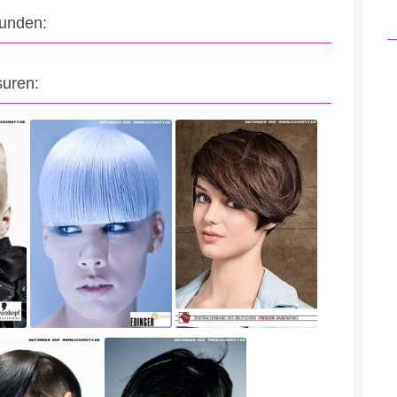
eunden:
suren: