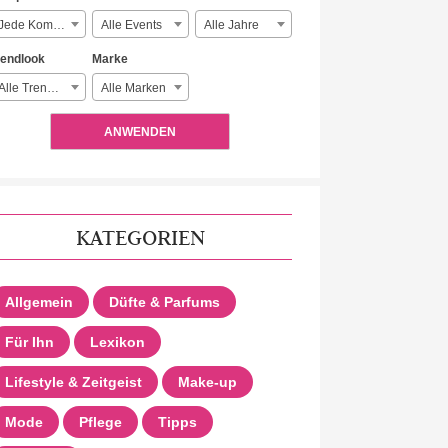
Jede Komplexität
Alle Events
Alle Jahre
rendlook
Marke
Alle Trendlooks
Alle Marken
ANWENDEN
KATEGORIEN
Allgemein
Düfte & Parfums
Für Ihn
Lexikon
Lifestyle & Zeitgeist
Make-up
Mode
Pflege
Tipps