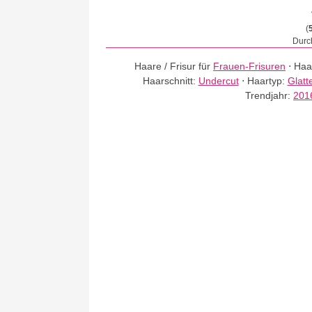
(
Durch
Haare / Frisur für
Frauen-Frisuren
⋅
Haa
Haarschnitt:
Undercut
⋅
Haartyp:
Glatt
Trendjahr:
201