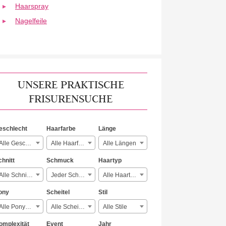
Haarspray
Nagelfeile
UNSERE PRAKTISCHE
FRISURENSUCHE
eschlecht
Haarfarbe
Länge
Alle Geschlechter
Alle Haarfarben
Alle Längen
chnitt
Schmuck
Haartyp
Alle Schnitte
Jeder Schmuck
Alle Haartypen
ony
Scheitel
Stil
Alle Ponyarten
Alle Scheitelarten
Alle Stile
omplexität
Event
Jahr