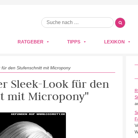
RATGEBER
TIPPS
LEXIKON
für den Stufenschnitt mit Micropony
er Sleek-Look für den
R
tt mit Micropony"
S
a
S
F
V
W