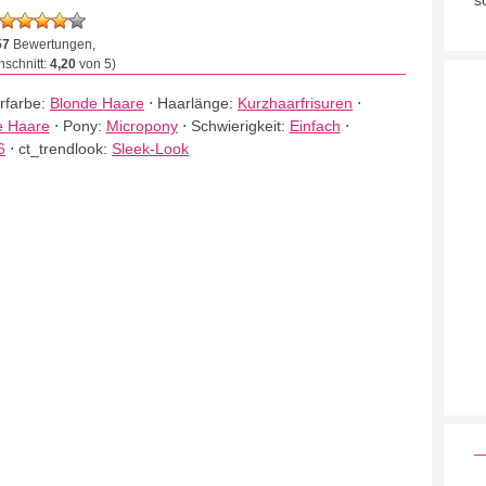
s
57
Bewertungen,
schnitt:
4,20
von 5)
rfarbe:
Blonde Haare
⋅
Haarlänge:
Kurzhaarfrisuren
⋅
e Haare
⋅
Pony:
Micropony
⋅
Schwierigkeit:
Einfach
⋅
6
⋅
ct_trendlook:
Sleek-Look