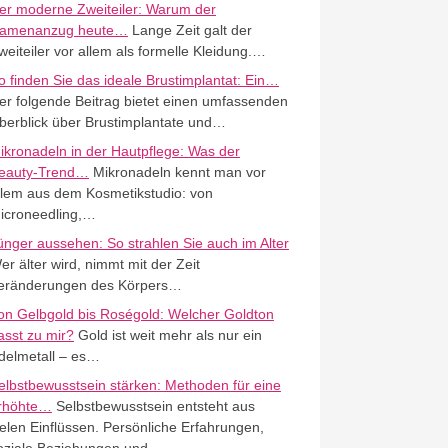
er moderne Zweiteiler: Warum der
amenanzug heute…
Lange Zeit galt der
weiteiler vor allem als formelle Kleidung.…
o finden Sie das ideale Brustimplantat: Ein…
er folgende Beitrag bietet einen umfassenden
berblick über Brustimplantate und…
ikronadeln in der Hautpflege: Was der
eauty-Trend…
Mikronadeln kennt man vor
llem aus dem Kosmetikstudio: von
icroneedling,…
ünger aussehen: So strahlen Sie auch im Alter
er älter wird, nimmt mit der Zeit
eränderungen des Körpers…
on Gelbgold bis Roségold: Welcher Goldton
asst zu mir?
Gold ist weit mehr als nur ein
delmetall – es…
elbstbewusstsein stärken: Methoden für eine
rhöhte…
Selbstbewusstsein entsteht aus
ielen Einflüssen. Persönliche Erfahrungen,