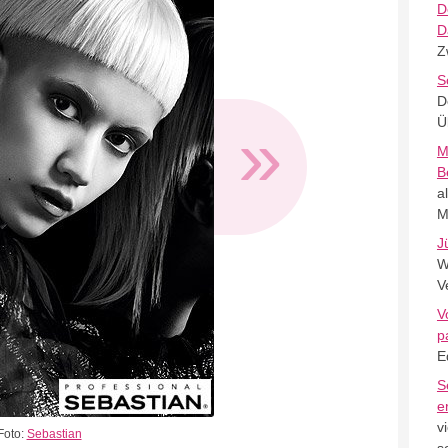
D
D
Z
S
D
»
Ü
M
B
a
M
J
W
V
V
p
E
S
e
v
Foto:
Sebastian