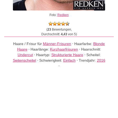
Foto:
Redken
(
23
Bewertungen,
Durchschnitt:
4,43
von 5)
Haare / Frisur für
Männer-Frisuren
⋅
Haarfarbe:
Blonde
Haare
⋅
Haarlänge:
Kurzhaarfrisuren
⋅
Haarschnitt:
Undercut
⋅
Haartyp:
Strukturierte Haare
⋅
Scheitel:
Seitenscheitel
⋅
Schwierigkeit:
Einfach
⋅
Trendjahr:
2016
⋅