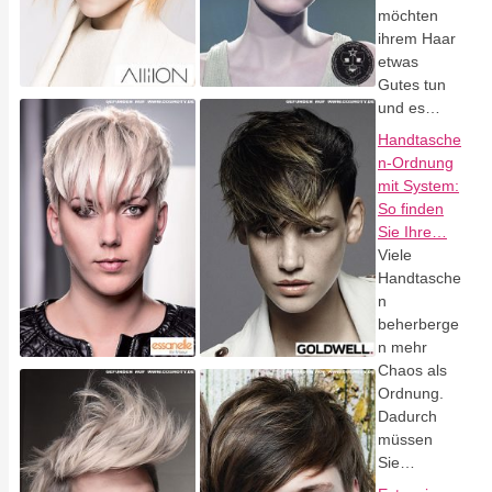
möchten
ihrem Haar
etwas
Gutes tun
und es…
Handtasche
n-Ordnung
mit System:
So finden
Sie Ihre…
Viele
Handtasche
n
beherberge
n mehr
Chaos als
Ordnung.
Dadurch
müssen
Sie…