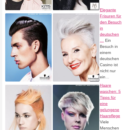
Elegante
Frisuren für
den Besuch
in
deutschen
…
Ein
Besuch in
einem
deutschen
Casino ist
nicht nur
ein…
Haare
waschen: 5
Tipps für
eine
gelungene
Haarpflege
Viele
Menschen