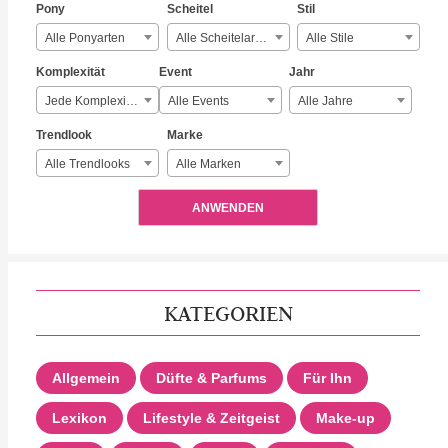
Pony
Scheitel
Stil
Alle Ponyarten
Alle Scheitelarten
Alle Stile
Komplexität
Event
Jahr
Jede Komplexität
Alle Events
Alle Jahre
Trendlook
Marke
Alle Trendlooks
Alle Marken
ANWENDEN
KATEGORIEN
Allgemein
Düfte & Parfums
Für Ihn
Lexikon
Lifestyle & Zeitgeist
Make-up