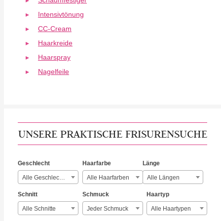
Schaumfestiger
Intensivtönung
CC-Cream
Haarkreide
Haarspray
Nagelfeile
UNSERE PRAKTISCHE FRISURENSUCHE
Geschlecht
Haarfarbe
Länge
Alle Geschlechter
Alle Haarfarben
Alle Längen
Schnitt
Schmuck
Haartyp
Alle Schnitte
Jeder Schmuck
Alle Haartypen