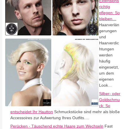
Extensions
richtig
pflegen: So
bleiben…
Haarverlän
gerungen
und
Haarverdic
htungen
werden
häufig
eingesetzt,
um dem
eigenen
Look…
Silber- oder
Goldschmu
ck: So
entscheidet Ihr Hautton
Schmuckstücke sind mehr als bloße
Accessoires zur Aufwertung Ihres Outfits.…
Perücken - Täuschend echte Haare zum Wechseln
Fast