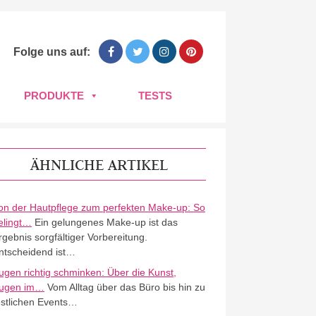
Folge uns auf:
PRODUKTE
TESTS
ÄHNLICHE ARTIKEL
on der Hautpflege zum perfekten Make-up: So
elingt…
Ein gelungenes Make-up ist das
rgebnis sorgfältiger Vorbereitung.
ntscheidend ist…
ugen richtig schminken: Über die Kunst,
ugen im…
Vom Alltag über das Büro bis hin zu
estlichen Events…