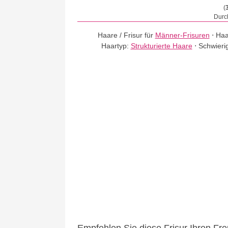
(
Durch
Haare / Frisur für
Männer-Frisuren
⋅
Haa
Haartyp:
Strukturierte Haare
⋅
Schwieri