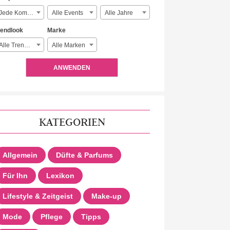
Jede Komplexität
Alle Events
Alle Jahre
rendlook
Marke
Alle Trendlooks
Alle Marken
ANWENDEN
KATEGORIEN
Allgemein
Düfte & Parfums
Für Ihn
Lexikon
Lifestyle & Zeitgeist
Make-up
Mode
Pflege
Tipps