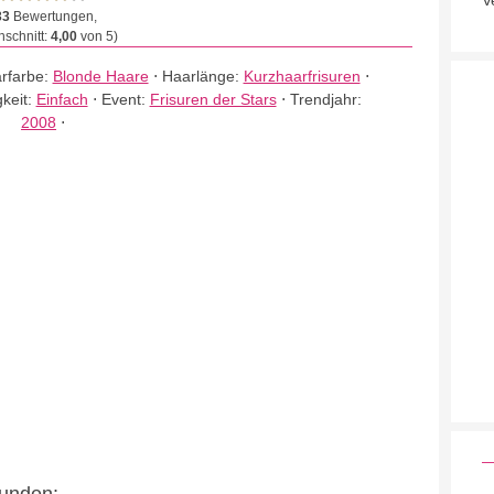
V
33
Bewertungen,
schnitt:
4,00
von 5)
rfarbe:
Blonde Haare
⋅
Haarlänge:
Kurzhaarfrisuren
⋅
gkeit:
Einfach
⋅
Event:
Frisuren der Stars
⋅
Trendjahr:
2008
⋅