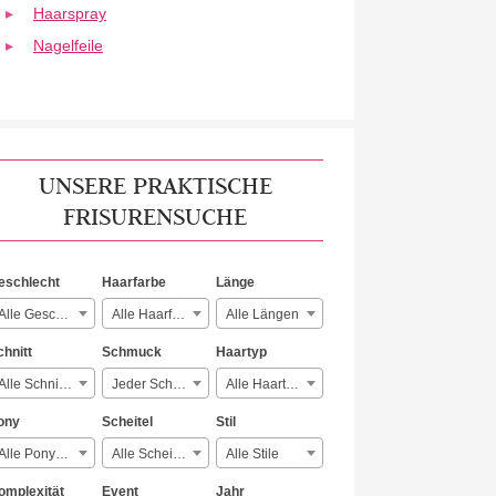
Haarspray
Nagelfeile
UNSERE PRAKTISCHE
FRISURENSUCHE
eschlecht
Haarfarbe
Länge
Alle Geschlechter
Alle Haarfarben
Alle Längen
chnitt
Schmuck
Haartyp
Alle Schnitte
Jeder Schmuck
Alle Haartypen
ony
Scheitel
Stil
Alle Ponyarten
Alle Scheitelarten
Alle Stile
omplexität
Event
Jahr