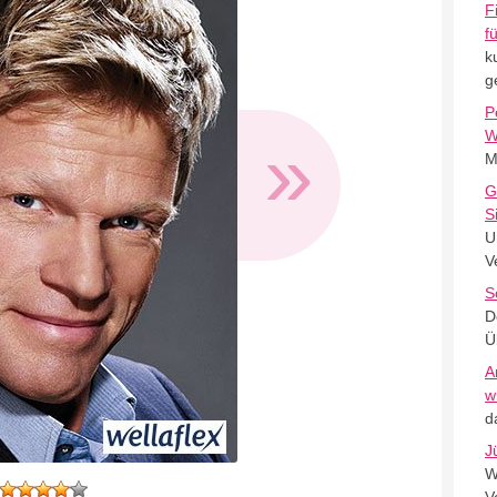
F
f
k
g
P
»
W
M
G
S
U
V
S
D
Ü
A
w
d
J
W