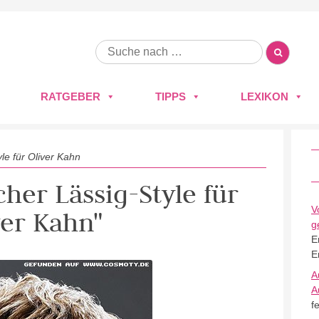
RATGEBER
TIPPS
LEXIKON
yle für Oliver Kahn
cher Lässig-Style für
V
ver Kahn"
g
E
E
A
A
f