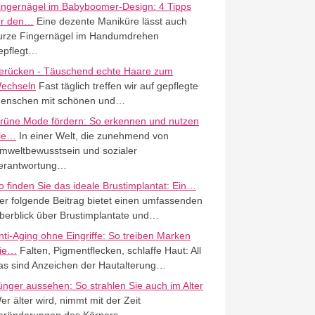
ingernägel im Babyboomer-Design: 4 Tipps
ür den…
Eine dezente Maniküre lässt auch
urze Fingernägel im Handumdrehen
epflegt…
erücken - Täuschend echte Haare zum
echseln
Fast täglich treffen wir auf gepflegte
enschen mit schönen und…
rüne Mode fördern: So erkennen und nutzen
ie…
In einer Welt, die zunehmend von
mweltbewusstsein und sozialer
erantwortung…
o finden Sie das ideale Brustimplantat: Ein…
er folgende Beitrag bietet einen umfassenden
berblick über Brustimplantate und…
nti-Aging ohne Eingriffe: So treiben Marken
ie…
Falten, Pigmentflecken, schlaffe Haut: All
as sind Anzeichen der Hautalterung…
ünger aussehen: So strahlen Sie auch im Alter
er älter wird, nimmt mit der Zeit