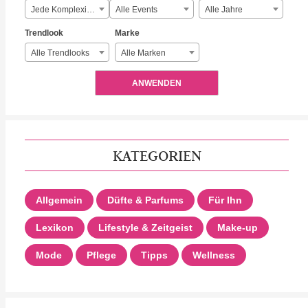
Jede Komplexität
Alle Events
Alle Jahre
Trendlook
Marke
Alle Trendlooks
Alle Marken
ANWENDEN
KATEGORIEN
Allgemein
Düfte & Parfums
Für Ihn
Lexikon
Lifestyle & Zeitgeist
Make-up
Mode
Pflege
Tipps
Wellness