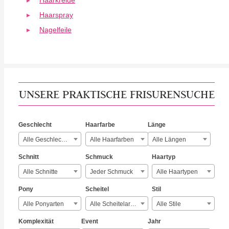
Haarkreide
Haarspray
Nagelfeile
UNSERE PRAKTISCHE FRISURENSUCHE
Geschlecht
Haarfarbe
Länge
Alle Geschlechter
Alle Haarfarben
Alle Längen
Schnitt
Schmuck
Haartyp
Alle Schnitte
Jeder Schmuck
Alle Haartypen
Pony
Scheitel
Stil
Alle Ponyarten
Alle Scheitelarten
Alle Stile
Komplexität
Event
Jahr